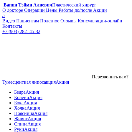
Ваппи Тэйми Алиевич
Пластический хирург
О докторе
Операции
Цены
Работы до/после
Акции
5
Видео
Пациентам
Полезное
Отзывы
Консультации-онлайн
Контакты
+7 (903) 282- 45-32
Перезвонить вам?
Тумесцентная липосакция
Акция
Бедра
Акция
Колени
Акция
Бока
Акция
Холка
Акция
Поясница
Акция
Живот
Акция
Спина
Акция
Руки
Акция