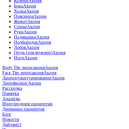
Колени
Акция
Бока
Акция
Холка
Акция
Поясница
Акция
Живот
Акция
Спина
Акция
Руки
Акция
Подмышки
Акция
Подбородок
Акция
Лобок
Акция
Грудь (для мужчин)
Акция
Ноги
Акция
Body Tite липосакция
Акция
Face Tite липосакция
Акция
Липоскульптурирование
Акция
Липофилинг
Акция
Рассрочка
Памятка
Анализы
Иногородним пациентам
Дневники пациентов
Блог
Новости
Дайджест