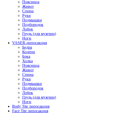
Поясница
Живот
Спина
Руки
Подмышки
Подбородок
Лобок
Грудь (для мужчин)
Ноги
VASER-липосакция
Бедра
Колени
Бока
Холка
Поясница
Живот
Спина
Руки
Подмышки
Подбородок
Лобок
Грудь (для мужчин)
Ноги
Body Tite липосакция
Face Tite липосакция