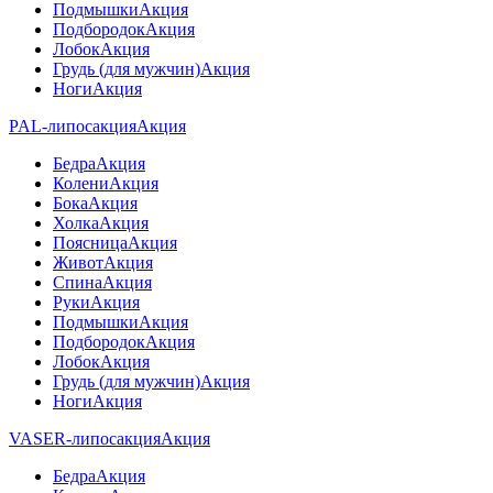
Подмышки
Акция
Подбородок
Акция
Лобок
Акция
Грудь (для мужчин)
Акция
Ноги
Акция
PAL-липосакция
Акция
Бедра
Акция
Колени
Акция
Бока
Акция
Холка
Акция
Поясница
Акция
Живот
Акция
Спина
Акция
Руки
Акция
Подмышки
Акция
Подбородок
Акция
Лобок
Акция
Грудь (для мужчин)
Акция
Ноги
Акция
VASER-липосакция
Акция
Бедра
Акция