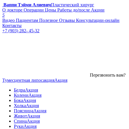
Ваппи Тэйми Алиевич
Пластический хирург
О докторе
Операции
Цены
Работы до/после
Акции
5
Видео
Пациентам
Полезное
Отзывы
Консультации-онлайн
Контакты
+7 (903) 282- 45-32
Перезвонить вам?
Тумесцентная липосакция
Акция
Бедра
Акция
Колени
Акция
Бока
Акция
Холка
Акция
Поясница
Акция
Живот
Акция
Спина
Акция
Руки
Акция