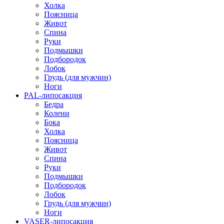
Холка
Поясница
Живот
Спина
Руки
Подмышки
Подбородок
Лобок
Грудь (для мужчин)
Ноги
PAL-липосакция
Бедра
Колени
Бока
Холка
Поясница
Живот
Спина
Руки
Подмышки
Подбородок
Лобок
Грудь (для мужчин)
Ноги
VASER-липосакция