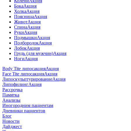
Колени
Акция
Бока
Акция
Холка
Акция
Поясница
Акция
Живот
Акция
Спина
Акция
Руки
Акция
Подмышки
Акция
Подбородок
Акция
Лобок
Акция
Грудь (для мужчин)
Акция
Ноги
Акция
Body Tite липосакция
Акция
Face Tite липосакция
Акция
Липоскульптурирование
Акция
Липофилинг
Акция
Рассрочка
Памятка
Анализы
Иногородним пациентам
Дневники пациентов
Блог
Новости
Дайджест