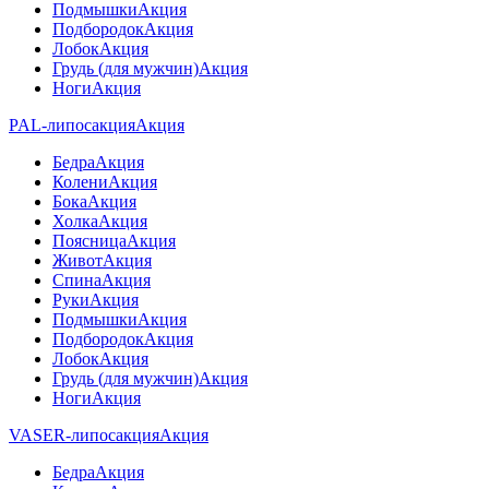
Подмышки
Акция
Подбородок
Акция
Лобок
Акция
Грудь (для мужчин)
Акция
Ноги
Акция
PAL-липосакция
Акция
Бедра
Акция
Колени
Акция
Бока
Акция
Холка
Акция
Поясница
Акция
Живот
Акция
Спина
Акция
Руки
Акция
Подмышки
Акция
Подбородок
Акция
Лобок
Акция
Грудь (для мужчин)
Акция
Ноги
Акция
VASER-липосакция
Акция
Бедра
Акция