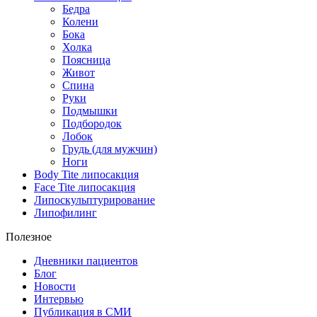
Бедра
Колени
Бока
Холка
Поясница
Живот
Спина
Руки
Подмышки
Подбородок
Лобок
Грудь (для мужчин)
Ноги
Body Tite липосакция
Face Tite липосакция
Липоскульптурирование
Липофилинг
Полезное
Дневники пациентов
Блог
Новости
Интервью
Публикация в СМИ