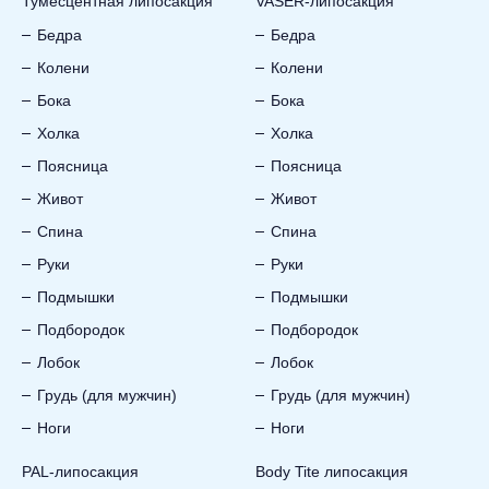
Тумесцентная липосакция
VASER-липосакция
Бедра
Бедра
Колени
Колени
Бока
Бока
Холка
Холка
Поясница
Поясница
Живот
Живот
Спина
Спина
Руки
Руки
Подмышки
Подмышки
Подбородок
Подбородок
Лобок
Лобок
Грудь (для мужчин)
Грудь (для мужчин)
Ноги
Ноги
PAL-липосакция
Body Tite липосакция