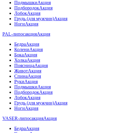
Подмышки
Акция
Подбородок
Акция
Лобок
Акция
Грудь (для мужчин)
Акция
Ноги
Акция
PAL-липосакция
Акция
Бедра
Акция
Колени
Акция
Бока
Акция
Холка
Акция
Поясница
Акция
Живот
Акция
Спина
Акция
Руки
Акция
Подмышки
Акция
Подбородок
Акция
Лобок
Акция
Грудь (для мужчин)
Акция
Ноги
Акция
VASER-липосакция
Акция
Бедра
Акция