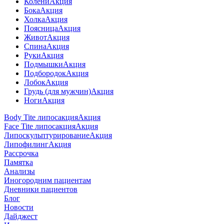
Колени
Акция
Бока
Акция
Холка
Акция
Поясница
Акция
Живот
Акция
Спина
Акция
Руки
Акция
Подмышки
Акция
Подбородок
Акция
Лобок
Акция
Грудь (для мужчин)
Акция
Ноги
Акция
Body Tite липосакция
Акция
Face Tite липосакция
Акция
Липоскульптурирование
Акция
Липофилинг
Акция
Рассрочка
Памятка
Анализы
Иногородним пациентам
Дневники пациентов
Блог
Новости
Дайджест