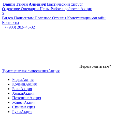
Ваппи Тэйми Алиевич
Пластический хирург
О докторе
Операции
Цены
Работы до/после
Акции
5
Видео
Пациентам
Полезное
Отзывы
Консультации-онлайн
Контакты
+7 (903) 282- 45-32
Перезвонить вам?
Тумесцентная липосакция
Акция
Бедра
Акция
Колени
Акция
Бока
Акция
Холка
Акция
Поясница
Акция
Живот
Акция
Спина
Акция
Руки
Акция