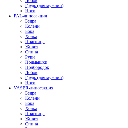
Лобок
Грудь (для мужчин)
Ноги
PAL-липосакция
Бедра
Колени
Бока
Холка
Поясница
Живот
Спина
Руки
Подмышки
Подбородок
Лобок
Грудь (для мужчин)
Ноги
VASER-липосакция
Бедра
Колени
Бока
Холка
Поясница
Живот
Спина