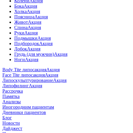
Колени
Акция
Бока
Акция
Холка
Акция
Поясница
Акция
Живот
Акция
Спина
Акция
Руки
Акция
Подмышки
Акция
Подбородок
Акция
Лобок
Акция
Грудь (для мужчин)
Акция
Ноги
Акция
Body Tite липосакция
Акция
Face Tite липосакция
Акция
Липоскульптурирование
Акция
Липофилинг
Акция
Рассрочка
Памятка
Анализы
Иногородним пациентам
Дневники пациентов
Блог
Новости
Дайджест