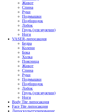
Живот
Спина
Руки
Подмышки
Подбородок
Лобок
Грудь (для мужчин)
Ноги
VASER-липосакция
Бедра
Колени
Бока
Холка
Поясница
Живот
Спина
Руки
Подмышки
Подбородок
Лобок
Грудь (для мужчин)
Ноги
Body Tite липосакция
Face Tite липосакция
Липоскульптурирование