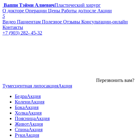
Ваппи Тэйми Алиевич
Пластический хирург
О докторе
Операции
Цены
Работы до/после
Акции
5
Видео
Пациентам
Полезное
Отзывы
Консультации-онлайн
Контакты
+7 (903) 282- 45-32
Перезвонить вам?
Тумесцентная липосакция
Акция
Бедра
Акция
Колени
Акция
Бока
Акция
Холка
Акция
Поясница
Акция
Живот
Акция
Спина
Акция
Руки
Акция