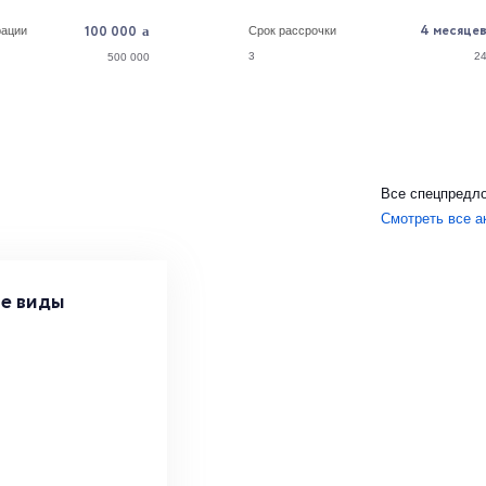
4
месяце
100 000
рации
Cрок рассрочки
3
2
500 000
Все спецпредло
Смотреть все а
се виды