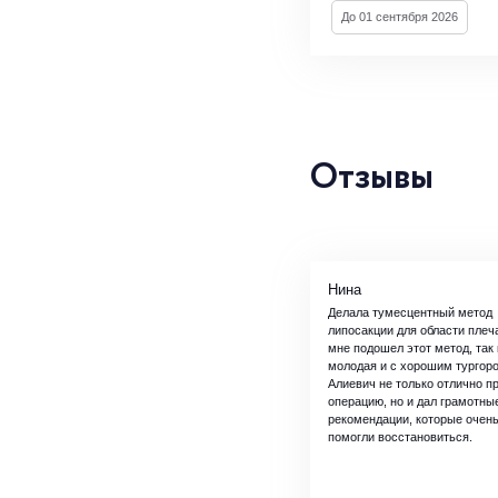
До 01 сентября 2026
Отзывы
Нина
Делала тумесцентный метод
липосакции для области плеча
мне подошел этот метод, так 
молодая и с хорошим тургор
Алиевич не только отлично п
операцию, но и дал грамотны
рекомендации, которые очен
помогли восстановиться.