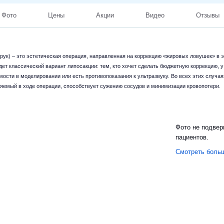
Фото
Цены
Акции
Видео
Отзывы
рук) – это эстетическая операция, направленная на коррекцию «жировых ловушек» в э
ет классический вариант липосакции: тем, кто хочет сделать бюджетную коррекцию, у
димости в моделировании или есть противопоказания к ультразвуку. Во всех этих случ
няемый в ходе операции, способствует сужению сосудов и минимизации кровопотери.
Фото не подвер
пациентов.
Смотреть боль