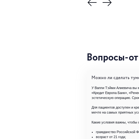
Вопросы-от
Можно ли сделать туме
У Ваппи Тэйми Алиевича вы 
«Кредит Европа Банк», «Рене
эстетическую операцию. Срок
Для пациентов доступен и кре
мечте на самых приятных усл
Какие условия важны, чтобы 
гражданство Российской Ф
возраст от 21 года;