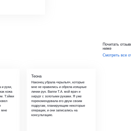
Почитать отзыв
ниже
Смотреть все о
Теона
Наконец убрала «крылья», которые
 и руки,
мне не нравились и обрела изящные
как кожа
линии рук. Ваппи Т.А. мой врач и
ом. Тэйми
хирург с золотыми руками. Я уже
ровел
порекомендовала его двум своим
е
подругам, планирующим некоторые
ь мне
операции, и они записались на
консультацию.