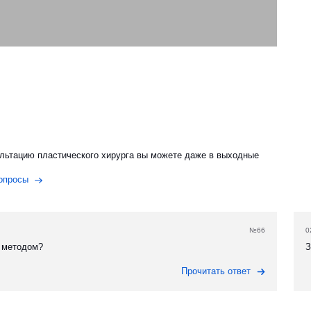
льтацию пластического хирурга вы можете даже в выходные
опросы
№66
0
 методом?
З
Прочитать ответ