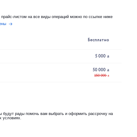
 прайс-листом на все виды операций можно по ссылке ниже
ены
Бесплатно
5 000
50 000
Операция
50.000
Общая анестезия
30.000
150 000
Дневной стационар
20.000
100.000
итого
 будут рады помочь вам выбрать и оформить рассрочку на
х условиях.