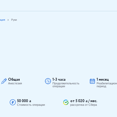
кция
Руки
Общая
1-3 часа
1 месяц
Анестезия
Продолжительность
Реабилитацио
операции
период
50 000
от 5 020
/ мес.
Стоимость операции
рассрочка от Сбера