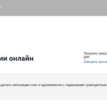
я
Получить консу
ии онлайн
дни.
Смотреть все в
 сделать липосакцию плеч и одномоментно с подмышками тумесцентным