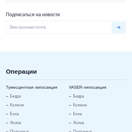
Подписаться на новости
Операции
Тумесцентная липосакция
VASER-липосакция
Бедра
Бедра
Колени
Колени
Бока
Бока
Холка
Холка
Поясница
Поясница