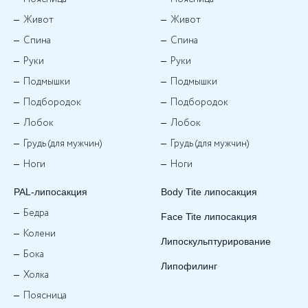
Живот
Живот
Спина
Спина
Руки
Руки
Подмышки
Подмышки
Подбородок
Подбородок
Лобок
Лобок
Грудь (для мужчин)
Грудь (для мужчин)
Ноги
Ноги
PAL-липосакция
Body Tite липосакция
Бедра
Face Tite липосакция
Колени
Липоскульптурирование
Бока
Липофилинг
Холка
Поясница