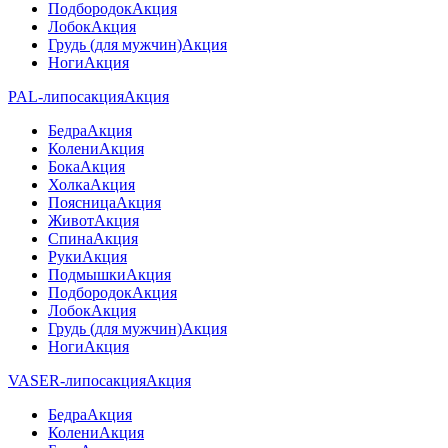
Подбородок
Акция
Лобок
Акция
Грудь (для мужчин)
Акция
Ноги
Акция
PAL-липосакция
Акция
Бедра
Акция
Колени
Акция
Бока
Акция
Холка
Акция
Поясница
Акция
Живот
Акция
Спина
Акция
Руки
Акция
Подмышки
Акция
Подбородок
Акция
Лобок
Акция
Грудь (для мужчин)
Акция
Ноги
Акция
VASER-липосакция
Акция
Бедра
Акция
Колени
Акция