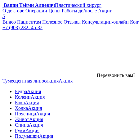
Ваппи Тэйми Алиевич
Пластический хирург
О докторе
Операции
Цены
Работы до/после
Акции
5
Видео
Пациентам
Полезное
Отзывы
Консультации-онлайн
Кон
+7 (903) 282- 45-32
Перезвонить вам?
Тумесцентная липосакция
Акция
Бедра
Акция
Колени
Акция
Бока
Акция
Холка
Акция
Поясница
Акция
Живот
Акция
Спина
Акция
Руки
Акция
Подмышки
Акция