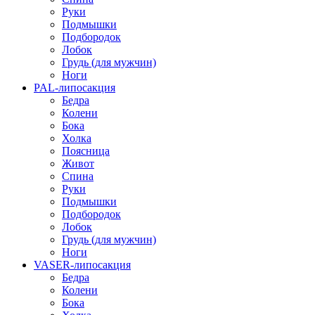
Руки
Подмышки
Подбородок
Лобок
Грудь (для мужчин)
Ноги
PAL-липосакция
Бедра
Колени
Бока
Холка
Поясница
Живот
Спина
Руки
Подмышки
Подбородок
Лобок
Грудь (для мужчин)
Ноги
VASER-липосакция
Бедра
Колени
Бока