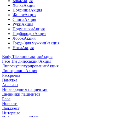
Бока
Акция
Холка
Акция
Поясница
Акция
Живот
Акция
Спина
Акция
Руки
Акция
Подмышки
Акция
Подбородок
Акция
Лобок
Акция
Грудь (для мужчин)
Акция
Ноги
Акция
Body Tite липосакция
Акция
Face Tite липосакция
Акция
Липоскульптурирование
Акция
Липофилинг
Акция
Рассрочка
Памятка
Анализы
Иногородним пациентам
Дневники пациентов
Блог
Новости
Дайджест
Интервью