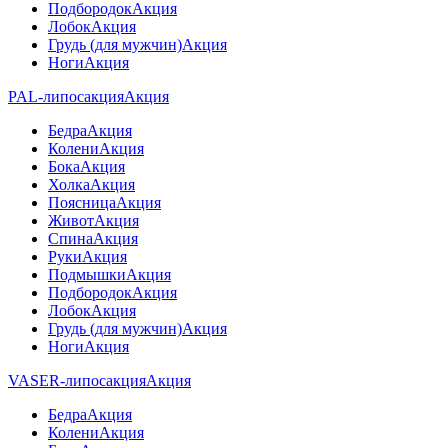
Подбородок
Акция
Лобок
Акция
Грудь (для мужчин)
Акция
Ноги
Акция
PAL-липосакция
Акция
Бедра
Акция
Колени
Акция
Бока
Акция
Холка
Акция
Поясница
Акция
Живот
Акция
Спина
Акция
Руки
Акция
Подмышки
Акция
Подбородок
Акция
Лобок
Акция
Грудь (для мужчин)
Акция
Ноги
Акция
VASER-липосакция
Акция
Бедра
Акция
Колени
Акция