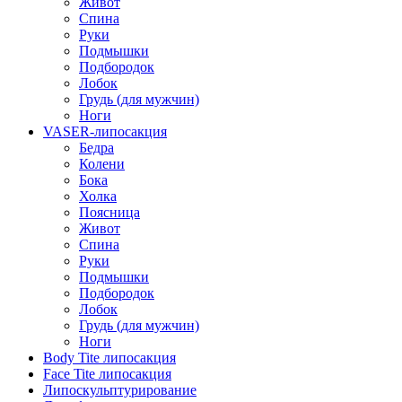
Живот
Спина
Руки
Подмышки
Подбородок
Лобок
Грудь (для мужчин)
Ноги
VASER-липосакция
Бедра
Колени
Бока
Холка
Поясница
Живот
Спина
Руки
Подмышки
Подбородок
Лобок
Грудь (для мужчин)
Ноги
Body Tite липосакция
Face Tite липосакция
Липоскульптурирование