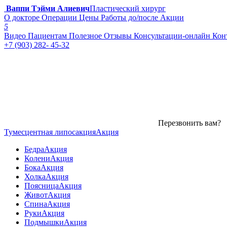
Ваппи Тэйми Алиевич
Пластический хирург
О докторе
Операции
Цены
Работы до/после
Акции
5
Видео
Пациентам
Полезное
Отзывы
Консультации-онлайн
Кон
+7 (903) 282- 45-32
Перезвонить вам?
Тумесцентная липосакция
Акция
Бедра
Акция
Колени
Акция
Бока
Акция
Холка
Акция
Поясница
Акция
Живот
Акция
Спина
Акция
Руки
Акция
Подмышки
Акция