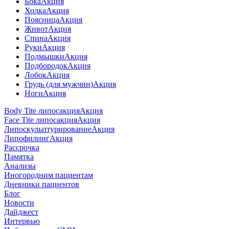
Бока
Акция
Холка
Акция
Поясница
Акция
Живот
Акция
Спина
Акция
Руки
Акция
Подмышки
Акция
Подбородок
Акция
Лобок
Акция
Грудь (для мужчин)
Акция
Ноги
Акция
Body Tite липосакция
Акция
Face Tite липосакция
Акция
Липоскульптурирование
Акция
Липофилинг
Акция
Рассрочка
Памятка
Анализы
Иногородним пациентам
Дневники пациентов
Блог
Новости
Дайджест
Интервью