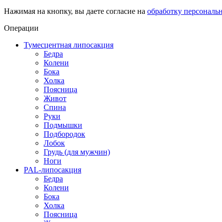
Нажимая на кнопку, вы даете согласие на
обработку персональ
Операции
Тумесцентная липосакция
Бедра
Колени
Бока
Холка
Поясница
Живот
Спина
Руки
Подмышки
Подбородок
Лобок
Грудь (для мужчин)
Ноги
PAL-липосакция
Бедра
Колени
Бока
Холка
Поясница