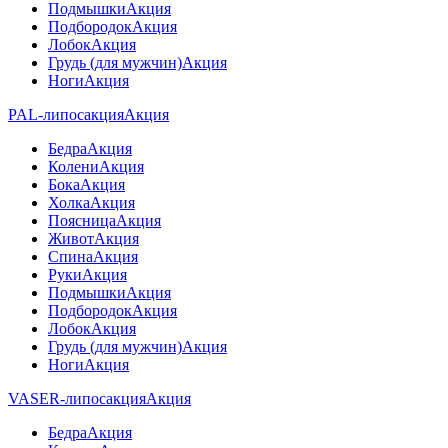
Подмышки
Акция
Подбородок
Акция
Лобок
Акция
Грудь (для мужчин)
Акция
Ноги
Акция
PAL-липосакция
Акция
Бедра
Акция
Колени
Акция
Бока
Акция
Холка
Акция
Поясница
Акция
Живот
Акция
Спина
Акция
Руки
Акция
Подмышки
Акция
Подбородок
Акция
Лобок
Акция
Грудь (для мужчин)
Акция
Ноги
Акция
VASER-липосакция
Акция
Бедра
Акция