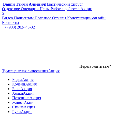
Ваппи Тэйми Алиевич
Пластический хирург
О докторе
Операции
Цены
Работы до/после
Акции
5
Видео
Пациентам
Полезное
Отзывы
Консультации-онлайн
Контакты
+7 (903) 282- 45-32
Перезвонить вам?
Тумесцентная липосакция
Акция
Бедра
Акция
Колени
Акция
Бока
Акция
Холка
Акция
Поясница
Акция
Живот
Акция
Спина
Акция
Руки
Акция