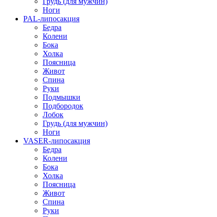
Грудь (для мужчин)
Ноги
PAL-липосакция
Бедра
Колени
Бока
Холка
Поясница
Живот
Спина
Руки
Подмышки
Подбородок
Лобок
Грудь (для мужчин)
Ноги
VASER-липосакция
Бедра
Колени
Бока
Холка
Поясница
Живот
Спина
Руки