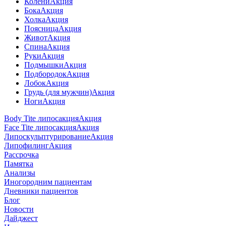
Колени
Акция
Бока
Акция
Холка
Акция
Поясница
Акция
Живот
Акция
Спина
Акция
Руки
Акция
Подмышки
Акция
Подбородок
Акция
Лобок
Акция
Грудь (для мужчин)
Акция
Ноги
Акция
Body Tite липосакция
Акция
Face Tite липосакция
Акция
Липоскульптурирование
Акция
Липофилинг
Акция
Рассрочка
Памятка
Анализы
Иногородним пациентам
Дневники пациентов
Блог
Новости
Дайджест