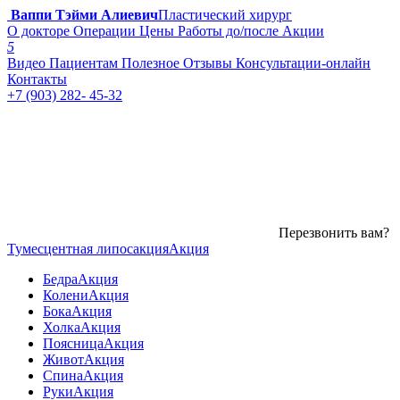
Ваппи Тэйми Алиевич
Пластический хирург
О докторе
Операции
Цены
Работы до/после
Акции
5
Видео
Пациентам
Полезное
Отзывы
Консультации-онлайн
Контакты
+7 (903) 282- 45-32
Перезвонить вам?
Тумесцентная липосакция
Акция
Бедра
Акция
Колени
Акция
Бока
Акция
Холка
Акция
Поясница
Акция
Живот
Акция
Спина
Акция
Руки
Акция