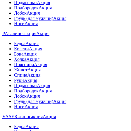
Подмышки
Акция
Подбородок
Акция
Лобок
Акция
Грудь (для мужчин)
Акция
Ноги
Акция
PAL-липосакция
Акция
Бедра
Акция
Колени
Акция
Бока
Акция
Холка
Акция
Поясница
Акция
Живот
Акция
Спина
Акция
Руки
Акция
Подмышки
Акция
Подбородок
Акция
Лобок
Акция
Грудь (для мужчин)
Акция
Ноги
Акция
VASER-липосакция
Акция
Бедра
Акция