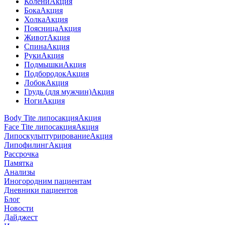
Колени
Акция
Бока
Акция
Холка
Акция
Поясница
Акция
Живот
Акция
Спина
Акция
Руки
Акция
Подмышки
Акция
Подбородок
Акция
Лобок
Акция
Грудь (для мужчин)
Акция
Ноги
Акция
Body Tite липосакция
Акция
Face Tite липосакция
Акция
Липоскульптурирование
Акция
Липофилинг
Акция
Рассрочка
Памятка
Анализы
Иногородним пациентам
Дневники пациентов
Блог
Новости
Дайджест