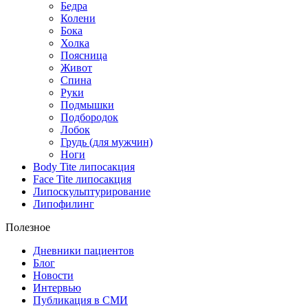
Бедра
Колени
Бока
Холка
Поясница
Живот
Спина
Руки
Подмышки
Подбородок
Лобок
Грудь (для мужчин)
Ноги
Body Tite липосакция
Face Tite липосакция
Липоскульптурирование
Липофилинг
Полезное
Дневники пациентов
Блог
Новости
Интервью
Публикация в СМИ