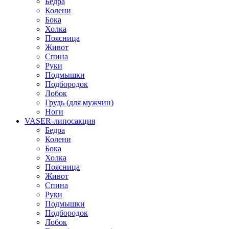
Бедра
Колени
Бока
Холка
Поясница
Живот
Спина
Руки
Подмышки
Подбородок
Лобок
Грудь (для мужчин)
Ноги
VASER-липосакция
Бедра
Колени
Бока
Холка
Поясница
Живот
Спина
Руки
Подмышки
Подбородок
Лобок