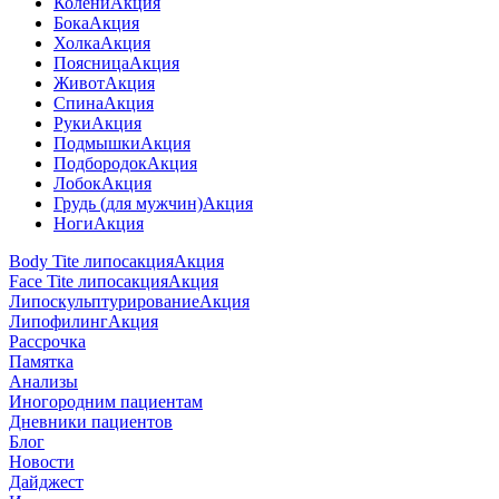
Колени
Акция
Бока
Акция
Холка
Акция
Поясница
Акция
Живот
Акция
Спина
Акция
Руки
Акция
Подмышки
Акция
Подбородок
Акция
Лобок
Акция
Грудь (для мужчин)
Акция
Ноги
Акция
Body Tite липосакция
Акция
Face Tite липосакция
Акция
Липоскульптурирование
Акция
Липофилинг
Акция
Рассрочка
Памятка
Анализы
Иногородним пациентам
Дневники пациентов
Блог
Новости
Дайджест