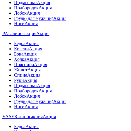
Подмышки
Акция
Подбородок
Акция
Лобок
Акция
Грудь (для мужчин)
Акция
Ноги
Акция
PAL-липосакция
Акция
Бедра
Акция
Колени
Акция
Бока
Акция
Холка
Акция
Поясница
Акция
Живот
Акция
Спина
Акция
Руки
Акция
Подмышки
Акция
Подбородок
Акция
Лобок
Акция
Грудь (для мужчин)
Акция
Ноги
Акция
VASER-липосакция
Акция
Бедра
Акция