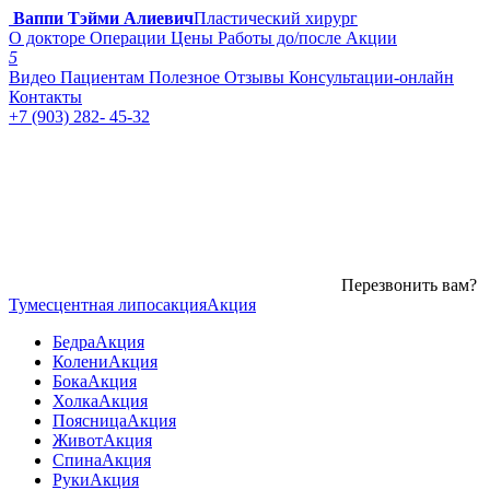
Ваппи Тэйми Алиевич
Пластический хирург
О докторе
Операции
Цены
Работы до/после
Акции
5
Видео
Пациентам
Полезное
Отзывы
Консультации-онлайн
Контакты
+7 (903) 282- 45-32
Перезвонить вам?
Тумесцентная липосакция
Акция
Бедра
Акция
Колени
Акция
Бока
Акция
Холка
Акция
Поясница
Акция
Живот
Акция
Спина
Акция
Руки
Акция