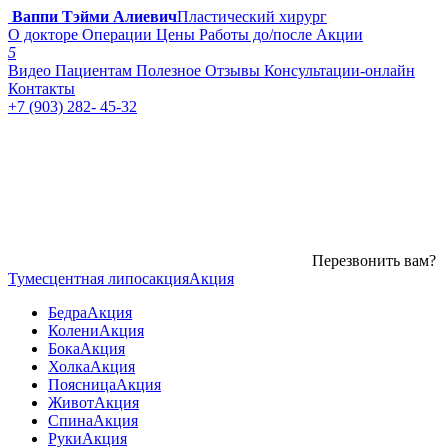
Ваппи Тэйми Алиевич
Пластический хирург
О докторе
Операции
Цены
Работы до/после
Акции
5
Видео
Пациентам
Полезное
Отзывы
Консультации-онлайн
Контакты
+7 (903) 282- 45-32
Перезвонить вам?
Тумесцентная липосакция
Акция
Бедра
Акция
Колени
Акция
Бока
Акция
Холка
Акция
Поясница
Акция
Живот
Акция
Спина
Акция
Руки
Акция