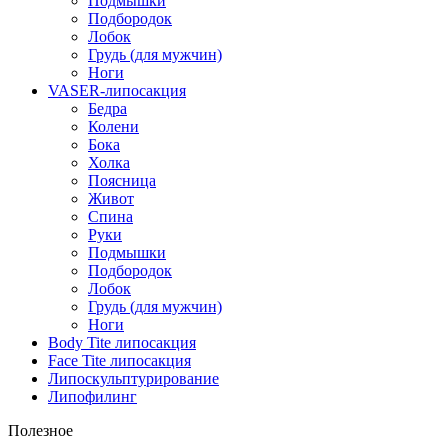
Подмышки
Подбородок
Лобок
Грудь (для мужчин)
Ноги
VASER-липосакция
Бедра
Колени
Бока
Холка
Поясница
Живот
Спина
Руки
Подмышки
Подбородок
Лобок
Грудь (для мужчин)
Ноги
Body Tite липосакция
Face Tite липосакция
Липоскульптурирование
Липофилинг
Полезное