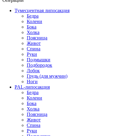
Операции
Тумесцентная липосакция
Бедра
Колени
Бока
Холка
Поясница
Живот
Спина
Руки
Подмышки
Подбородок
Лобок
Грудь (для мужчин)
Ноги
PAL-липосакция
Бедра
Колени
Бока
Холка
Поясница
Живот
Спина
Руки