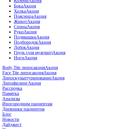
Колени
Акция
Бока
Акция
Холка
Акция
Поясница
Акция
Живот
Акция
Спина
Акция
Руки
Акция
Подмышки
Акция
Подбородок
Акция
Лобок
Акция
Грудь (для мужчин)
Акция
Ноги
Акция
Body Tite липосакция
Акция
Face Tite липосакция
Акция
Липоскульптурирование
Акция
Липофилинг
Акция
Рассрочка
Памятка
Анализы
Иногородним пациентам
Дневники пациентов
Блог
Новости
Дайджест