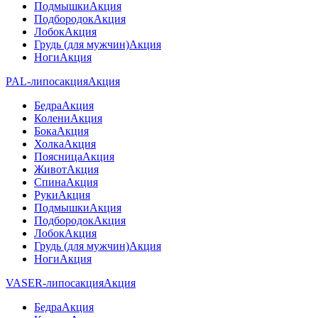
Подмышки
Акция
Подбородок
Акция
Лобок
Акция
Грудь (для мужчин)
Акция
Ноги
Акция
PAL-липосакция
Акция
Бедра
Акция
Колени
Акция
Бока
Акция
Холка
Акция
Поясница
Акция
Живот
Акция
Спина
Акция
Руки
Акция
Подмышки
Акция
Подбородок
Акция
Лобок
Акция
Грудь (для мужчин)
Акция
Ноги
Акция
VASER-липосакция
Акция
Бедра
Акция