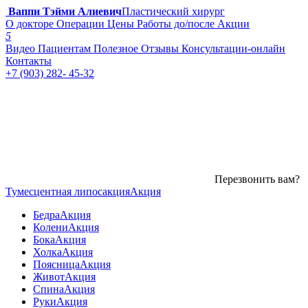
Ваппи Тэйми Алиевич
Пластический хирург
О докторе
Операции
Цены
Работы до/после
Акции
5
Видео
Пациентам
Полезное
Отзывы
Консультации-онлайн
Контакты
+7 (903) 282- 45-32
Перезвонить вам?
Тумесцентная липосакция
Акция
Бедра
Акция
Колени
Акция
Бока
Акция
Холка
Акция
Поясница
Акция
Живот
Акция
Спина
Акция
Руки
Акция