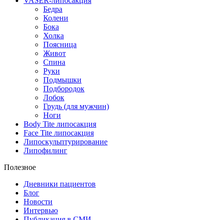
VASER-липосакция
Бедра
Колени
Бока
Холка
Поясница
Живот
Спина
Руки
Подмышки
Подбородок
Лобок
Грудь (для мужчин)
Ноги
Body Tite липосакция
Face Tite липосакция
Липоскульптурирование
Липофилинг
Полезное
Дневники пациентов
Блог
Новости
Интервью
Публикация в СМИ