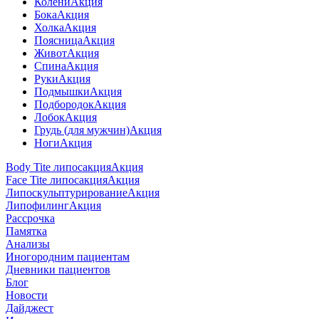
Колени
Акция
Бока
Акция
Холка
Акция
Поясница
Акция
Живот
Акция
Спина
Акция
Руки
Акция
Подмышки
Акция
Подбородок
Акция
Лобок
Акция
Грудь (для мужчин)
Акция
Ноги
Акция
Body Tite липосакция
Акция
Face Tite липосакция
Акция
Липоскульптурирование
Акция
Липофилинг
Акция
Рассрочка
Памятка
Анализы
Иногородним пациентам
Дневники пациентов
Блог
Новости
Дайджест