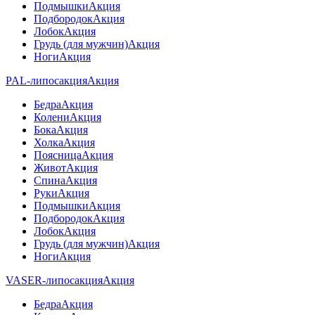
Подмышки
Акция
Подбородок
Акция
Лобок
Акция
Грудь (для мужчин)
Акция
Ноги
Акция
PAL-липосакция
Акция
Бедра
Акция
Колени
Акция
Бока
Акция
Холка
Акция
Поясница
Акция
Живот
Акция
Спина
Акция
Руки
Акция
Подмышки
Акция
Подбородок
Акция
Лобок
Акция
Грудь (для мужчин)
Акция
Ноги
Акция
VASER-липосакция
Акция
Бедра
Акция