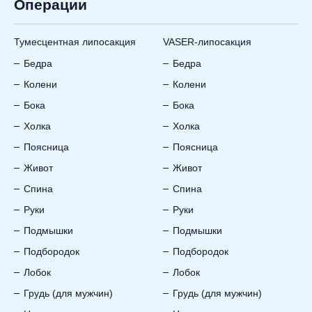
Операции
Тумесцентная липосакция
VASER-липосакция
Бедра
Бедра
Колени
Колени
Бока
Бока
Холка
Холка
Поясница
Поясница
Живот
Живот
Спина
Спина
Руки
Руки
Подмышки
Подмышки
Подбородок
Подбородок
Лобок
Лобок
Грудь (для мужчин)
Грудь (для мужчин)