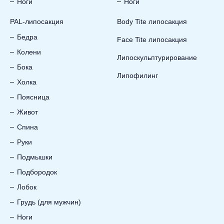
Ноги
Ноги
PAL-липосакция
Body Tite липосакция
Бедра
Face Tite липосакция
Колени
Липоскульптурирование
Бока
Липофилинг
Холка
Поясница
Живот
Спина
Руки
Подмышки
Подбородок
Лобок
Грудь (для мужчин)
Ноги