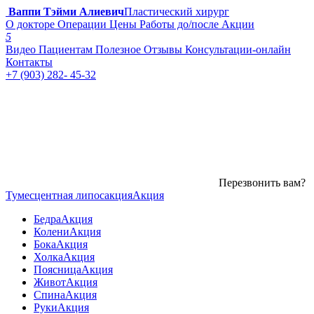
Ваппи Тэйми Алиевич
Пластический хирург
О докторе
Операции
Цены
Работы до/после
Акции
5
Видео
Пациентам
Полезное
Отзывы
Консультации-онлайн
Контакты
+7 (903) 282- 45-32
Перезвонить вам?
Тумесцентная липосакция
Акция
Бедра
Акция
Колени
Акция
Бока
Акция
Холка
Акция
Поясница
Акция
Живот
Акция
Спина
Акция
Руки
Акция