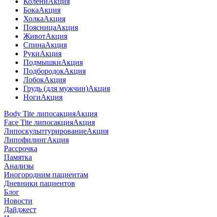
Колени
Акция
Бока
Акция
Холка
Акция
Поясница
Акция
Живот
Акция
Спина
Акция
Руки
Акция
Подмышки
Акция
Подбородок
Акция
Лобок
Акция
Грудь (для мужчин)
Акция
Ноги
Акция
Body Tite липосакция
Акция
Face Tite липосакция
Акция
Липоскульптурирование
Акция
Липофилинг
Акция
Рассрочка
Памятка
Анализы
Иногородним пациентам
Дневники пациентов
Блог
Новости
Дайджест