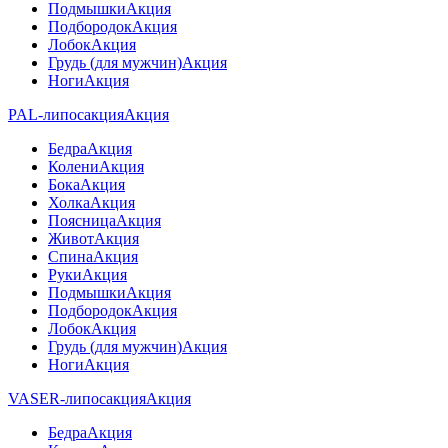
Подмышки
Акция
Подбородок
Акция
Лобок
Акция
Грудь (для мужчин)
Акция
Ноги
Акция
PAL-липосакция
Акция
Бедра
Акция
Колени
Акция
Бока
Акция
Холка
Акция
Поясница
Акция
Живот
Акция
Спина
Акция
Руки
Акция
Подмышки
Акция
Подбородок
Акция
Лобок
Акция
Грудь (для мужчин)
Акция
Ноги
Акция
VASER-липосакция
Акция
Бедра
Акция