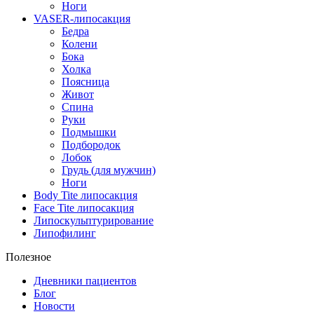
Ноги
VASER-липосакция
Бедра
Колени
Бока
Холка
Поясница
Живот
Спина
Руки
Подмышки
Подбородок
Лобок
Грудь (для мужчин)
Ноги
Body Tite липосакция
Face Tite липосакция
Липоскульптурирование
Липофилинг
Полезное
Дневники пациентов
Блог
Новости