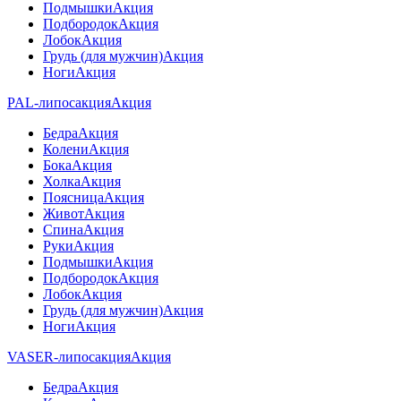
Подмышки
Акция
Подбородок
Акция
Лобок
Акция
Грудь (для мужчин)
Акция
Ноги
Акция
PAL-липосакция
Акция
Бедра
Акция
Колени
Акция
Бока
Акция
Холка
Акция
Поясница
Акция
Живот
Акция
Спина
Акция
Руки
Акция
Подмышки
Акция
Подбородок
Акция
Лобок
Акция
Грудь (для мужчин)
Акция
Ноги
Акция
VASER-липосакция
Акция
Бедра
Акция