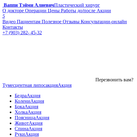
Ваппи Тэйми Алиевич
Пластический хирург
О докторе
Операции
Цены
Работы до/после
Акции
5
Видео
Пациентам
Полезное
Отзывы
Консультации-онлайн
Контакты
+7 (903) 282- 45-32
Перезвонить вам?
Тумесцентная липосакция
Акция
Бедра
Акция
Колени
Акция
Бока
Акция
Холка
Акция
Поясница
Акция
Живот
Акция
Спина
Акция
Руки
Акция