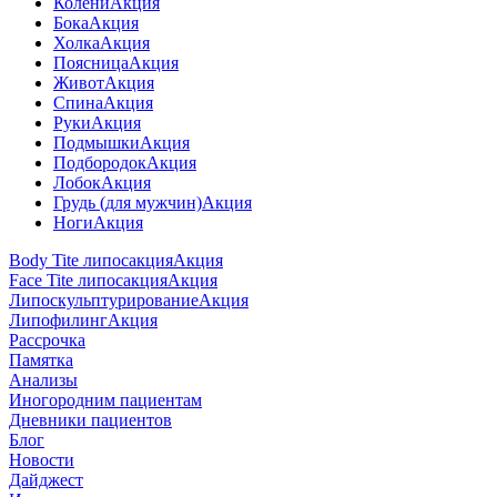
Колени
Акция
Бока
Акция
Холка
Акция
Поясница
Акция
Живот
Акция
Спина
Акция
Руки
Акция
Подмышки
Акция
Подбородок
Акция
Лобок
Акция
Грудь (для мужчин)
Акция
Ноги
Акция
Body Tite липосакция
Акция
Face Tite липосакция
Акция
Липоскульптурирование
Акция
Липофилинг
Акция
Рассрочка
Памятка
Анализы
Иногородним пациентам
Дневники пациентов
Блог
Новости
Дайджест