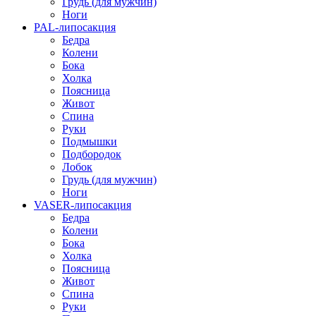
Грудь (для мужчин)
Ноги
PAL-липосакция
Бедра
Колени
Бока
Холка
Поясница
Живот
Спина
Руки
Подмышки
Подбородок
Лобок
Грудь (для мужчин)
Ноги
VASER-липосакция
Бедра
Колени
Бока
Холка
Поясница
Живот
Спина
Руки