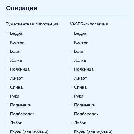
ЛИ
Операции
Тумесцентная липосакция
VASER-липосакция
Бедра
Бедра
Колени
Колени
Бока
Бока
Холка
Холка
Поясница
Поясница
Живот
Живот
Спина
Спина
Руки
Руки
Подмышки
Подмышки
Подбородок
Подбородок
Лобок
Лобок
Грудь (для мужчин)
Грудь (для мужчин)