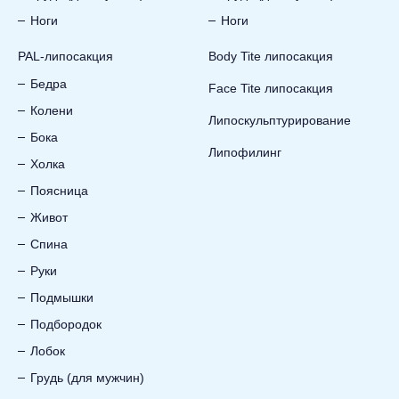
Ноги
Ноги
PAL-липосакция
Body Tite липосакция
Бедра
Face Tite липосакция
Колени
Липоскульптурирование
Бока
Липофилинг
Холка
Поясница
Живот
Спина
Руки
Подмышки
Подбородок
Лобок
Грудь (для мужчин)