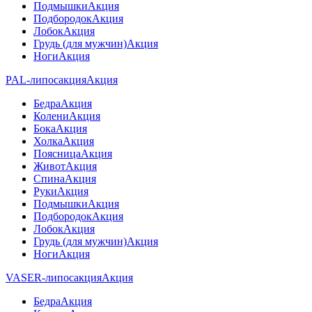
Подмышки
Акция
Подбородок
Акция
Лобок
Акция
Грудь (для мужчин)
Акция
Ноги
Акция
PAL-липосакция
Акция
Бедра
Акция
Колени
Акция
Бока
Акция
Холка
Акция
Поясница
Акция
Живот
Акция
Спина
Акция
Руки
Акция
Подмышки
Акция
Подбородок
Акция
Лобок
Акция
Грудь (для мужчин)
Акция
Ноги
Акция
VASER-липосакция
Акция
Бедра
Акция