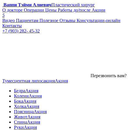
Ваппи Тэйми Алиевич
Пластический хирург
О докторе
Операции
Цены
Работы до/после
Акции
5
Видео
Пациентам
Полезное
Отзывы
Консультации-онлайн
Контакты
+7 (903) 282- 45-32
Перезвонить вам?
Тумесцентная липосакция
Акция
Бедра
Акция
Колени
Акция
Бока
Акция
Холка
Акция
Поясница
Акция
Живот
Акция
Спина
Акция
Руки
Акция