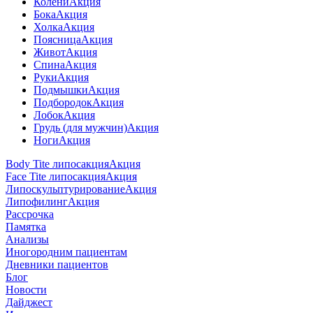
Колени
Акция
Бока
Акция
Холка
Акция
Поясница
Акция
Живот
Акция
Спина
Акция
Руки
Акция
Подмышки
Акция
Подбородок
Акция
Лобок
Акция
Грудь (для мужчин)
Акция
Ноги
Акция
Body Tite липосакция
Акция
Face Tite липосакция
Акция
Липоскульптурирование
Акция
Липофилинг
Акция
Рассрочка
Памятка
Анализы
Иногородним пациентам
Дневники пациентов
Блог
Новости
Дайджест