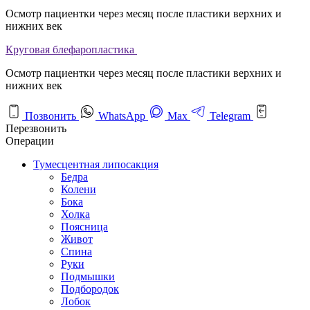
Осмотр пациентки через месяц после пластики верхних и
нижних век
Круговая блефаропластика
Осмотр пациентки через месяц после пластики верхних и
нижних век
Позвонить
WhatsApp
Max
Telegram
Перезвонить
Операции
Тумесцентная липосакция
Бедра
Колени
Бока
Холка
Поясница
Живот
Спина
Руки
Подмышки
Подбородок
Лобок