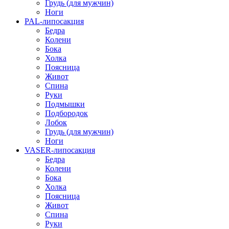
Грудь (для мужчин)
Ноги
PAL-липосакция
Бедра
Колени
Бока
Холка
Поясница
Живот
Спина
Руки
Подмышки
Подбородок
Лобок
Грудь (для мужчин)
Ноги
VASER-липосакция
Бедра
Колени
Бока
Холка
Поясница
Живот
Спина
Руки