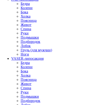
Бедра
Колени
Бока
Холка
Поясница
Живот
Спина
Руки
Подмышки
Подбородок
Лобок
Грудь (для мужчин)
Ноги
VASER-липосакция
Бедра
Колени
Бока
Холка
Поясница
Живот
Спина
Руки
Подмышки
Подбородок
Лобок