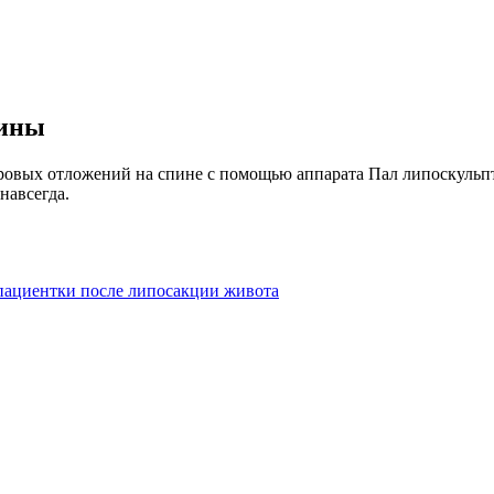
пины
вых отложений на спине с помощью аппарата Пал липоскульптор,
навсегда.
пациентки после липосакции живота