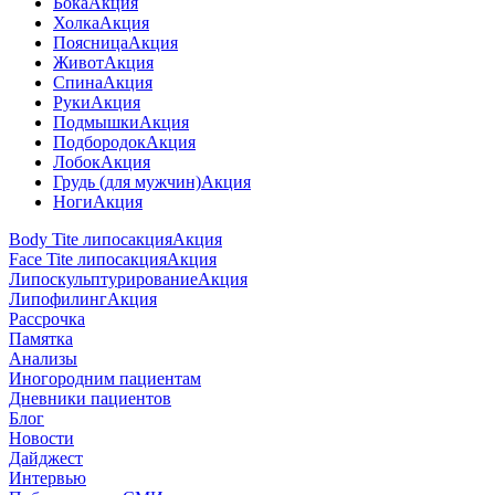
Бока
Акция
Холка
Акция
Поясница
Акция
Живот
Акция
Спина
Акция
Руки
Акция
Подмышки
Акция
Подбородок
Акция
Лобок
Акция
Грудь (для мужчин)
Акция
Ноги
Акция
Body Tite липосакция
Акция
Face Tite липосакция
Акция
Липоскульптурирование
Акция
Липофилинг
Акция
Рассрочка
Памятка
Анализы
Иногородним пациентам
Дневники пациентов
Блог
Новости
Дайджест
Интервью