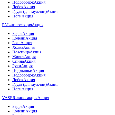
Подбородок
Акция
Лобок
Акция
Грудь (для мужчин)
Акция
Ноги
Акция
PAL-липосакция
Акция
Бедра
Акция
Колени
Акция
Бока
Акция
Холка
Акция
Поясница
Акция
Живот
Акция
Спина
Акция
Руки
Акция
Подмышки
Акция
Подбородок
Акция
Лобок
Акция
Грудь (для мужчин)
Акция
Ноги
Акция
VASER-липосакция
Акция
Бедра
Акция
Колени
Акция