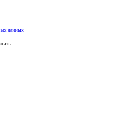
ных данных
онить