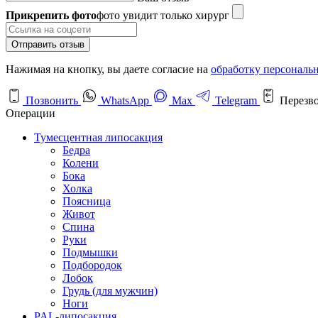
Прикрепить фото
фото увидит только хирург
Отправить отзыв
Нажимая на кнопку, вы даете согласие на
обработку персональ
Позвонить
WhatsApp
Max
Telegram
Перезв
Операции
Тумесцентная липосакция
Бедра
Колени
Бока
Холка
Поясница
Живот
Спина
Руки
Подмышки
Подбородок
Лобок
Грудь (для мужчин)
Ноги
PAL-липосакция