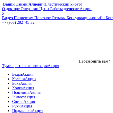
Ваппи Тэйми Алиевич
Пластический хирург
О докторе
Операции
Цены
Работы до/после
Акции
5
Видео
Пациентам
Полезное
Отзывы
Консультации-онлайн
Кон
+7 (903) 282- 45-32
Перезвонить вам?
Тумесцентная липосакция
Акция
Бедра
Акция
Колени
Акция
Бока
Акция
Холка
Акция
Поясница
Акция
Живот
Акция
Спина
Акция
Руки
Акция
Подмышки
Акция