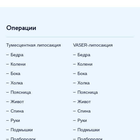
Операции
Тумесцентная липосакция
VASER-липосакция
Бедра
Бедра
Колени
Колени
Бока
Бока
Холка
Холка
Поясница
Поясница
Живот
Живот
Спина
Спина
Руки
Руки
Подмышки
Подмышки
Подбородок
Подбородок