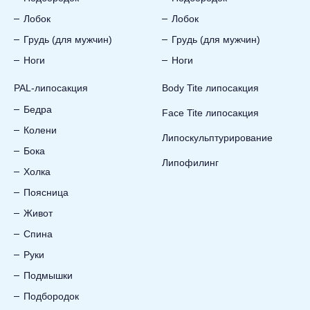
Лобок
Лобок
Грудь (для мужчин)
Грудь (для мужчин)
Ноги
Ноги
PAL-липосакция
Body Tite липосакция
Бедра
Face Tite липосакция
Колени
Липоскульптурирование
Бока
Липофилинг
Холка
Поясница
Живот
Спина
Руки
Подмышки
Подбородок