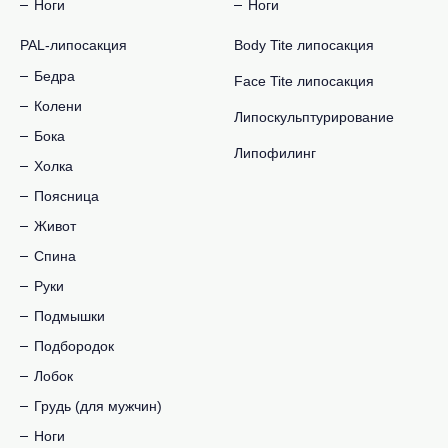
Ноги
Ноги
PAL-липосакция
Body Tite липосакция
Бедра
Face Tite липосакция
Колени
Липоскульптурирование
Бока
Липофилинг
Холка
Поясница
Живот
Спина
Руки
Подмышки
Подбородок
Лобок
Грудь (для мужчин)
Ноги