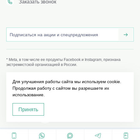
Заказать звонок
* Meta, в том числе ее продукты Facebook и Instagram, признана
экстремистской организацией в России.
Информация о ценах носит уведомительный характер и не
является публичной офертой. Для получения итоговой
Для улучшения работы сайта мы используем cookie.
стоимости услуг обращайтесь к администраторам хирурга.
Продолжая работу с сайтом вы разрешаете их
ИМЕЮТСЯ ПРОТИВОПОКАЗАНИЯ. НЕОБХОДИМО
ПРОКОНСУЛЬТИРОВАТЬСЯ СО СПЕЦИАЛИСТОМ.
использование.
Принять
©2019 - 2026
18+
Карта сайта