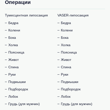
Операции
Тумесцентная липосакция
VASER-липосакция
Бедра
Бедра
Колени
Колени
Бока
Бока
Холка
Холка
Поясница
Поясница
Живот
Живот
Спина
Спина
Руки
Руки
Подмышки
Подмышки
Подбородок
Подбородок
Лобок
Лобок
Грудь (для мужчин)
Грудь (для мужчин)