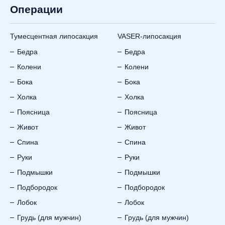
Операции
Тумесцентная липосакция
VASER-липосакция
Бедра
Бедра
Колени
Колени
Бока
Бока
Холка
Холка
Поясница
Поясница
Живот
Живот
Спина
Спина
Руки
Руки
Подмышки
Подмышки
Подбородок
Подбородок
Лобок
Лобок
Грудь (для мужчин)
Грудь (для мужчин)