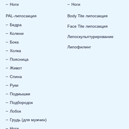
Ноги
Ноги
PAL-липосакция
Body Tite липосакция
Бедра
Face Tite липосакция
Колени
Липоскульптурирование
Бока
Липофилинг
Холка
Поясница
Живот
Спина
Руки
Подмышки
Подбородок
Лобок
Грудь (для мужчин)
Ноги