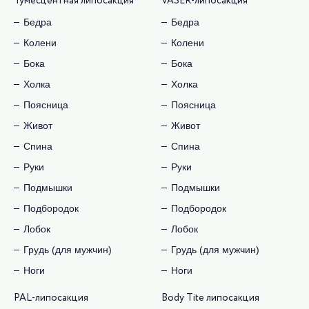
Тумесцентная липосакция
VASER-липосакция
Бедра
Бедра
Колени
Колени
Бока
Бока
Холка
Холка
Поясница
Поясница
Живот
Живот
Спина
Спина
Руки
Руки
Подмышки
Подмышки
Подбородок
Подбородок
Лобок
Лобок
Грудь (для мужчин)
Грудь (для мужчин)
Ноги
Ноги
PAL-липосакция
Body Tite липосакция