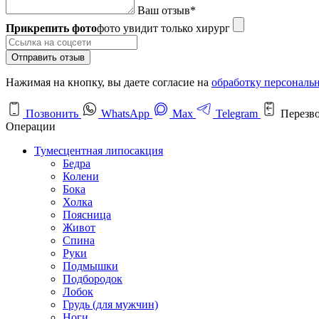
Ваш отзыв
*
Прикрепить фото
фото увидит только хирург
Отправить отзыв
Нажимая на кнопку, вы даете согласие на
обработку персональ
Позвонить
WhatsApp
Max
Telegram
Перезв
Операции
Тумесцентная липосакция
Бедра
Колени
Бока
Холка
Поясница
Живот
Спина
Руки
Подмышки
Подбородок
Лобок
Грудь (для мужчин)
Ноги