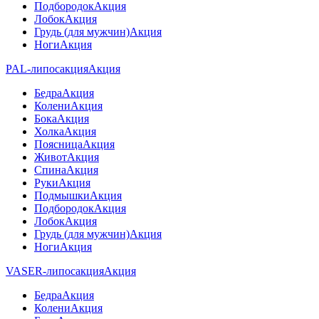
Подбородок
Акция
Лобок
Акция
Грудь (для мужчин)
Акция
Ноги
Акция
PAL-липосакция
Акция
Бедра
Акция
Колени
Акция
Бока
Акция
Холка
Акция
Поясница
Акция
Живот
Акция
Спина
Акция
Руки
Акция
Подмышки
Акция
Подбородок
Акция
Лобок
Акция
Грудь (для мужчин)
Акция
Ноги
Акция
VASER-липосакция
Акция
Бедра
Акция
Колени
Акция