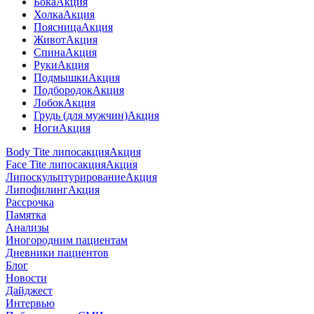
Бока
Акция
Холка
Акция
Поясница
Акция
Живот
Акция
Спина
Акция
Руки
Акция
Подмышки
Акция
Подбородок
Акция
Лобок
Акция
Грудь (для мужчин)
Акция
Ноги
Акция
Body Tite липосакция
Акция
Face Tite липосакция
Акция
Липоскульптурирование
Акция
Липофилинг
Акция
Рассрочка
Памятка
Анализы
Иногородним пациентам
Дневники пациентов
Блог
Новости
Дайджест
Интервью