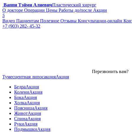
Ваппи Тэйми Алиевич
Пластический хирург
О докторе
Операции
Цены
Работы до/после
Акции
5
Видео
Пациентам
Полезное
Отзывы
Консультации-онлайн
Кон
+7 (903) 282- 45-32
Перезвонить вам?
Тумесцентная липосакция
Акция
Бедра
Акция
Колени
Акция
Бока
Акция
Холка
Акция
Поясница
Акция
Живот
Акция
Спина
Акция
Руки
Акция
Подмышки
Акция