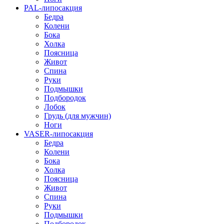
PAL-липосакция
Бедра
Колени
Бока
Холка
Поясница
Живот
Спина
Руки
Подмышки
Подбородок
Лобок
Грудь (для мужчин)
Ноги
VASER-липосакция
Бедра
Колени
Бока
Холка
Поясница
Живот
Спина
Руки
Подмышки
Подбородок