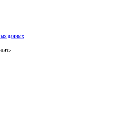
ных данных
онить