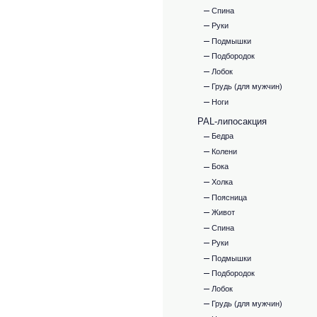
Спина
Руки
Подмышки
Подбородок
Лобок
Грудь (для мужчин)
Ноги
PAL-липосакция
Бедра
Колени
Бока
Холка
Поясница
Живот
Спина
Руки
Подмышки
Подбородок
Лобок
Грудь (для мужчин)