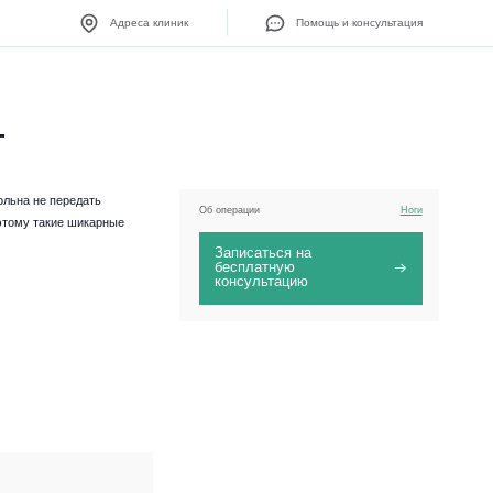
Адреса клиник
Помощь и консультация
г
ольна не передать
Об операции
Ноги
 этому такие шикарные
Записаться на
бесплатную
консультацию