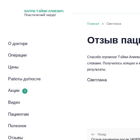
ВАППИ ТЭЙМИ АЛИЕВИЧ
Пластический хирург
Главная
Светлана
Отзыв пац
О докторе
Операции
Спасибо огромное Тэйми Алиевич
словами. Получилось изящно и к
Цены
результаты.
Работы до/после
Светлана
Акции
5
Видео
Пациентам
Полезное
Назад
Отзывы
Отзыв пациентки после VASE