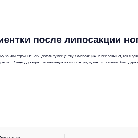
иентки после липосакции но
у за мои стройные ноги, делали тумесцентную липосакцию на все зоны ног, как я дов
расиво. А еще у доктора специализация на липосакции, думаю, что именно благодаря
R-липосакции