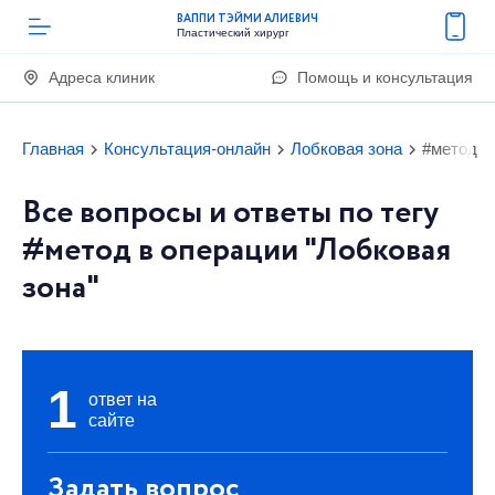
ВАППИ ТЭЙМИ АЛИЕВИЧ
Пластический хирург
Адреса клиник
Помощь и консультация
Главная
Консультация-онлайн
Лобковая зона
#метод
Все вопросы и ответы по тегу
#метод в операции "Лобковая
зона"
1
ответ на
сайте
Задать вопрос