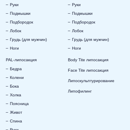
Руки
Руки
Подмышки
Подмышки
Подбородок
Подбородок
Лобок
Лобок
Грудь (для мужчин)
Грудь (для мужчин)
Ноги
Ноги
PAL-липосакция
Body Tite липосакция
Бедра
Face Tite липосакция
Колени
Липоскульптурирование
Бока
Липофилинг
Холка
Поясница
Живот
Спина
Руки