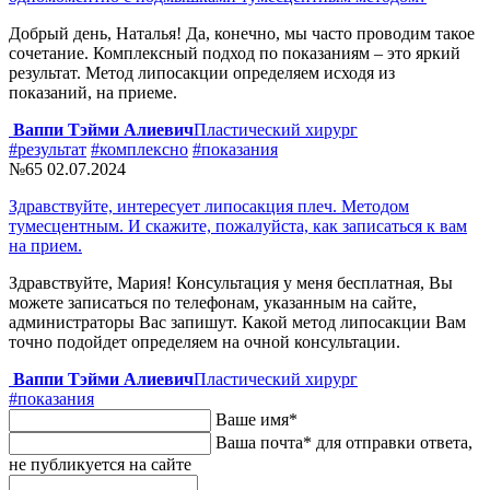
Добрый день, Наталья! Да, конечно, мы часто проводим такое
сочетание. Комплексный подход по показаниям – это яркий
результат. Метод липосакции определяем исходя из
показаний, на приеме.
Ваппи Тэйми Алиевич
Пластический хирург
#результат
#комплексно
#показания
№65
02.07.2024
Здравствуйте, интересует липосакция плеч. Методом
тумесцентным. И скажите, пожалуйста, как записаться к вам
на прием.
Здравствуйте, Мария! Консультация у меня бесплатная, Вы
можете записаться по телефонам, указанным на сайте,
администраторы Вас запишут. Какой метод липосакции Вам
точно подойдет определяем на очной консультации.
Ваппи Тэйми Алиевич
Пластический хирург
#показания
Ваше имя
*
Ваша почта
*
для отправки ответа,
не публикуется на сайте