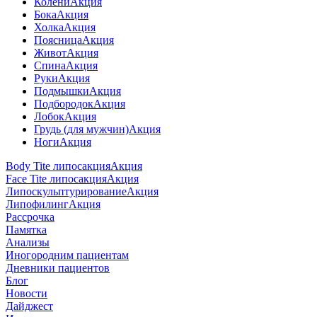
Колени
Акция
Бока
Акция
Холка
Акция
Поясница
Акция
Живот
Акция
Спина
Акция
Руки
Акция
Подмышки
Акция
Подбородок
Акция
Лобок
Акция
Грудь (для мужчин)
Акция
Ноги
Акция
Body Tite липосакция
Акция
Face Tite липосакция
Акция
Липоскульптурирование
Акция
Липофилинг
Акция
Рассрочка
Памятка
Анализы
Иногородним пациентам
Дневники пациентов
Блог
Новости
Дайджест