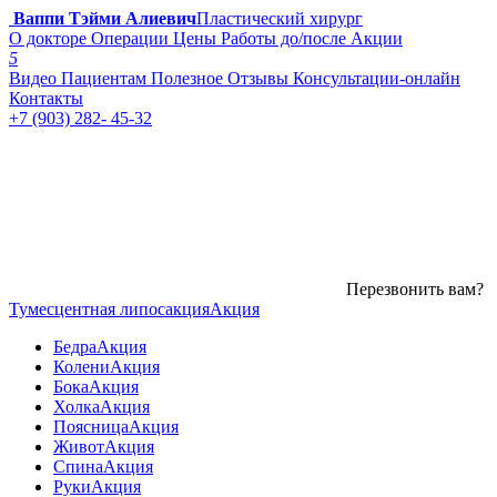
Ваппи Тэйми Алиевич
Пластический хирург
О докторе
Операции
Цены
Работы до/после
Акции
5
Видео
Пациентам
Полезное
Отзывы
Консультации-онлайн
Контакты
+7 (903) 282- 45-32
Перезвонить вам?
Тумесцентная липосакция
Акция
Бедра
Акция
Колени
Акция
Бока
Акция
Холка
Акция
Поясница
Акция
Живот
Акция
Спина
Акция
Руки
Акция