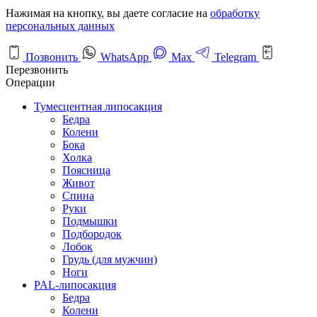
Нажимая на кнопку, вы даете согласие на
обработку
персональных данных
Позвонить
WhatsApp
Max
Telegram
Перезвонить
Операции
Тумесцентная липосакция
Бедра
Колени
Бока
Холка
Поясница
Живот
Спина
Руки
Подмышки
Подбородок
Лобок
Грудь (для мужчин)
Ноги
PAL-липосакция
Бедра
Колени