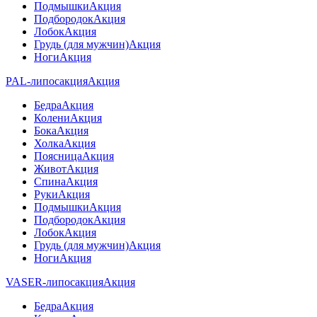
Подмышки
Акция
Подбородок
Акция
Лобок
Акция
Грудь (для мужчин)
Акция
Ноги
Акция
PAL-липосакция
Акция
Бедра
Акция
Колени
Акция
Бока
Акция
Холка
Акция
Поясница
Акция
Живот
Акция
Спина
Акция
Руки
Акция
Подмышки
Акция
Подбородок
Акция
Лобок
Акция
Грудь (для мужчин)
Акция
Ноги
Акция
VASER-липосакция
Акция
Бедра
Акция