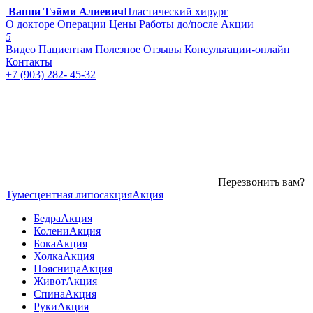
Ваппи Тэйми Алиевич
Пластический хирург
О докторе
Операции
Цены
Работы до/после
Акции
5
Видео
Пациентам
Полезное
Отзывы
Консультации-онлайн
Контакты
+7 (903) 282- 45-32
Перезвонить вам?
Тумесцентная липосакция
Акция
Бедра
Акция
Колени
Акция
Бока
Акция
Холка
Акция
Поясница
Акция
Живот
Акция
Спина
Акция
Руки
Акция