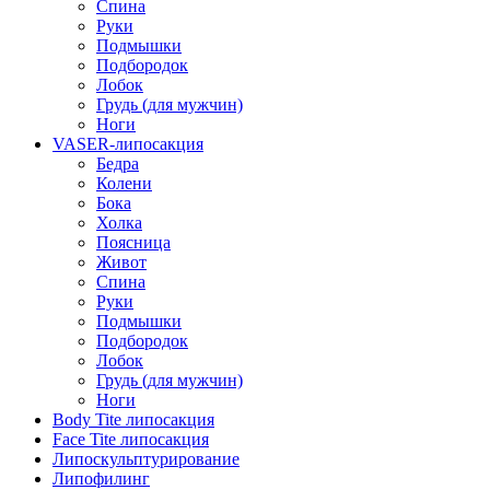
Спина
Руки
Подмышки
Подбородок
Лобок
Грудь (для мужчин)
Ноги
VASER-липосакция
Бедра
Колени
Бока
Холка
Поясница
Живот
Спина
Руки
Подмышки
Подбородок
Лобок
Грудь (для мужчин)
Ноги
Body Tite липосакция
Face Tite липосакция
Липоскульптурирование
Липофилинг