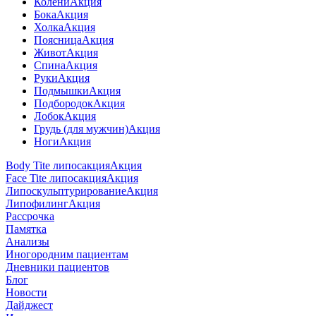
Колени
Акция
Бока
Акция
Холка
Акция
Поясница
Акция
Живот
Акция
Спина
Акция
Руки
Акция
Подмышки
Акция
Подбородок
Акция
Лобок
Акция
Грудь (для мужчин)
Акция
Ноги
Акция
Body Tite липосакция
Акция
Face Tite липосакция
Акция
Липоскульптурирование
Акция
Липофилинг
Акция
Рассрочка
Памятка
Анализы
Иногородним пациентам
Дневники пациентов
Блог
Новости
Дайджест