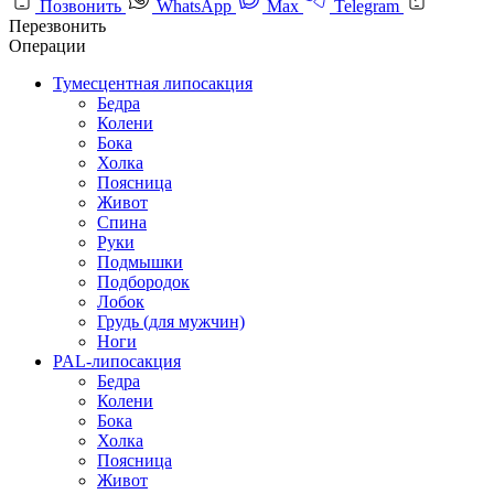
Позвонить
WhatsApp
Max
Telegram
Перезвонить
Операции
Тумесцентная липосакция
Бедра
Колени
Бока
Холка
Поясница
Живот
Спина
Руки
Подмышки
Подбородок
Лобок
Грудь (для мужчин)
Ноги
PAL-липосакция
Бедра
Колени
Бока
Холка
Поясница
Живот