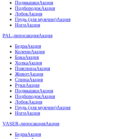
Подмышки
Акция
Подбородок
Акция
Лобок
Акция
Грудь (для мужчин)
Акция
Ноги
Акция
PAL-липосакция
Акция
Бедра
Акция
Колени
Акция
Бока
Акция
Холка
Акция
Поясница
Акция
Живот
Акция
Спина
Акция
Руки
Акция
Подмышки
Акция
Подбородок
Акция
Лобок
Акция
Грудь (для мужчин)
Акция
Ноги
Акция
VASER-липосакция
Акция
Бедра
Акция