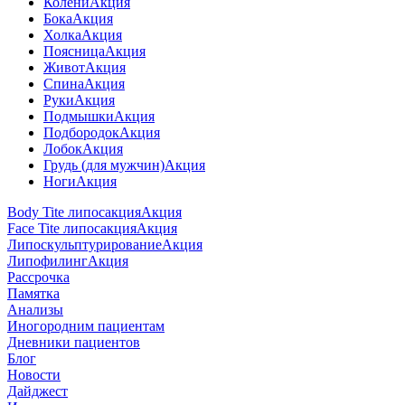
Колени
Акция
Бока
Акция
Холка
Акция
Поясница
Акция
Живот
Акция
Спина
Акция
Руки
Акция
Подмышки
Акция
Подбородок
Акция
Лобок
Акция
Грудь (для мужчин)
Акция
Ноги
Акция
Body Tite липосакция
Акция
Face Tite липосакция
Акция
Липоскульптурирование
Акция
Липофилинг
Акция
Рассрочка
Памятка
Анализы
Иногородним пациентам
Дневники пациентов
Блог
Новости
Дайджест