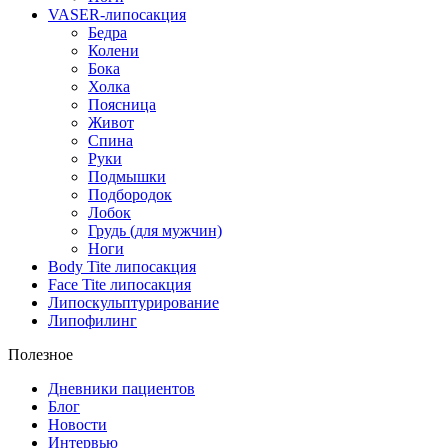
VASER-липосакция
Бедра
Колени
Бока
Холка
Поясница
Живот
Спина
Руки
Подмышки
Подбородок
Лобок
Грудь (для мужчин)
Ноги
Body Tite липосакция
Face Tite липосакция
Липоскульптурирование
Липофилинг
Полезное
Дневники пациентов
Блог
Новости
Интервью