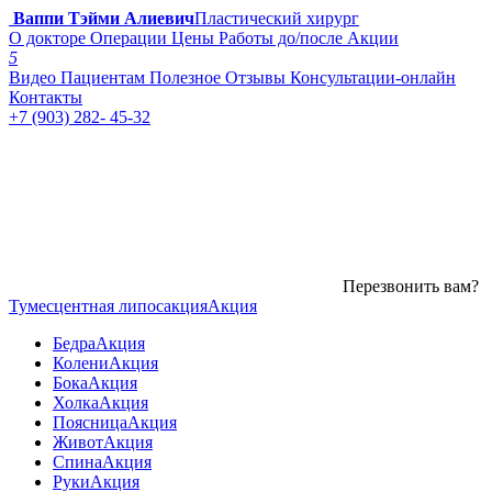
Ваппи Тэйми Алиевич
Пластический хирург
О докторе
Операции
Цены
Работы до/после
Акции
5
Видео
Пациентам
Полезное
Отзывы
Консультации-онлайн
Контакты
+7 (903) 282- 45-32
Перезвонить вам?
Тумесцентная липосакция
Акция
Бедра
Акция
Колени
Акция
Бока
Акция
Холка
Акция
Поясница
Акция
Живот
Акция
Спина
Акция
Руки
Акция