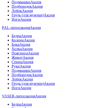
Подмышки
Акция
Подбородок
Акция
Лобок
Акция
Грудь (для мужчин)
Акция
Ноги
Акция
PAL-липосакция
Акция
Бедра
Акция
Колени
Акция
Бока
Акция
Холка
Акция
Поясница
Акция
Живот
Акция
Спина
Акция
Руки
Акция
Подмышки
Акция
Подбородок
Акция
Лобок
Акция
Грудь (для мужчин)
Акция
Ноги
Акция
VASER-липосакция
Акция
Бедра
Акция