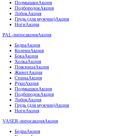
Подмышки
Акция
Подбородок
Акция
Лобок
Акция
Грудь (для мужчин)
Акция
Ноги
Акция
PAL-липосакция
Акция
Бедра
Акция
Колени
Акция
Бока
Акция
Холка
Акция
Поясница
Акция
Живот
Акция
Спина
Акция
Руки
Акция
Подмышки
Акция
Подбородок
Акция
Лобок
Акция
Грудь (для мужчин)
Акция
Ноги
Акция
VASER-липосакция
Акция
Бедра
Акция