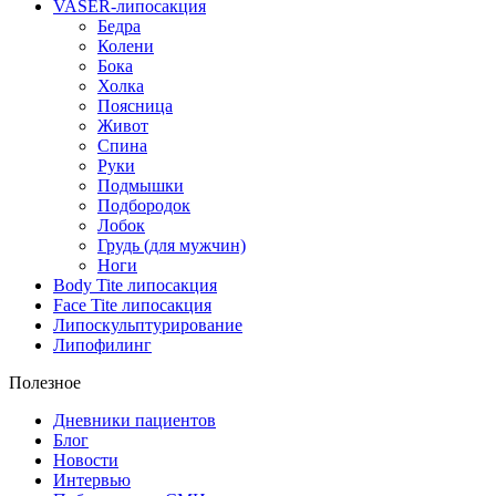
VASER-липосакция
Бедра
Колени
Бока
Холка
Поясница
Живот
Спина
Руки
Подмышки
Подбородок
Лобок
Грудь (для мужчин)
Ноги
Body Tite липосакция
Face Tite липосакция
Липоскульптурирование
Липофилинг
Полезное
Дневники пациентов
Блог
Новости
Интервью