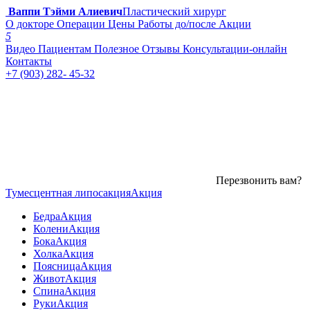
Ваппи Тэйми Алиевич
Пластический хирург
О докторе
Операции
Цены
Работы до/после
Акции
5
Видео
Пациентам
Полезное
Отзывы
Консультации-онлайн
Контакты
+7 (903) 282- 45-32
Перезвонить вам?
Тумесцентная липосакция
Акция
Бедра
Акция
Колени
Акция
Бока
Акция
Холка
Акция
Поясница
Акция
Живот
Акция
Спина
Акция
Руки
Акция