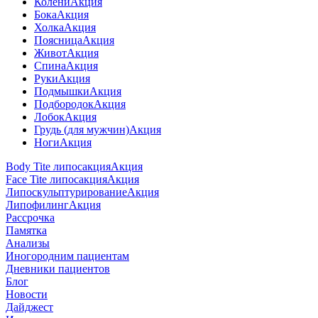
Колени
Акция
Бока
Акция
Холка
Акция
Поясница
Акция
Живот
Акция
Спина
Акция
Руки
Акция
Подмышки
Акция
Подбородок
Акция
Лобок
Акция
Грудь (для мужчин)
Акция
Ноги
Акция
Body Tite липосакция
Акция
Face Tite липосакция
Акция
Липоскульптурирование
Акция
Липофилинг
Акция
Рассрочка
Памятка
Анализы
Иногородним пациентам
Дневники пациентов
Блог
Новости
Дайджест