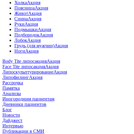
Холка
Акция
Поясница
Акция
Живот
Акция
Спина
Акция
Руки
Акция
Подмышки
Акция
Подбородок
Акция
Лобок
Акция
Грудь (для мужчин)
Акция
Ноги
Акция
Body Tite липосакция
Акция
Face Tite липосакция
Акция
Липоскульптурирование
Акция
Липофилинг
Акция
Рассрочка
Памятка
Анализы
Иногородним пациентам
Дневники пациентов
Блог
Новости
Дайджест
Интервью
Публикации в СМИ