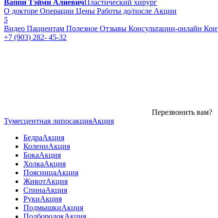
Ваппи Тэйми Алиевич
Пластический хирург
О докторе
Операции
Цены
Работы до/после
Акции
5
Видео
Пациентам
Полезное
Отзывы
Консультации-онлайн
Кон
+7 (903) 282- 45-32
Перезвонить вам?
Тумесцентная липосакция
Акция
Бедра
Акция
Колени
Акция
Бока
Акция
Холка
Акция
Поясница
Акция
Живот
Акция
Спина
Акция
Руки
Акция
Подмышки
Акция
Подбородок
Акция