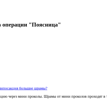
в операции "Поясница"
 липосакция большие шрамы?
одим операцию через мини проколы. Шрамы от мини пр