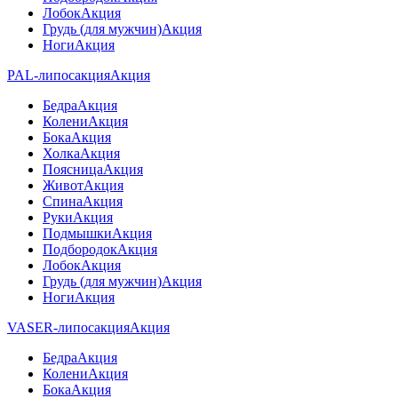
Лобок
Акция
Грудь (для мужчин)
Акция
Ноги
Акция
PAL-липосакция
Акция
Бедра
Акция
Колени
Акция
Бока
Акция
Холка
Акция
Поясница
Акция
Живот
Акция
Спина
Акция
Руки
Акция
Подмышки
Акция
Подбородок
Акция
Лобок
Акция
Грудь (для мужчин)
Акция
Ноги
Акция
VASER-липосакция
Акция
Бедра
Акция
Колени
Акция
Бока
Акция