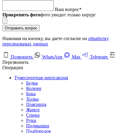
Ваш вопрос
*
Прикрепить фото
фото увидит только хирург
Отправить вопрос
Нажимая на кнопку, вы даете согласие на
обработку
персональных данных
Позвонить
WhatsApp
Max
Telegram
Перезвонить
Операции
Тумесцентная липосакция
Бедра
Колени
Бока
Холка
Поясница
Живот
Спина
Руки
Подмышки
Подбородок