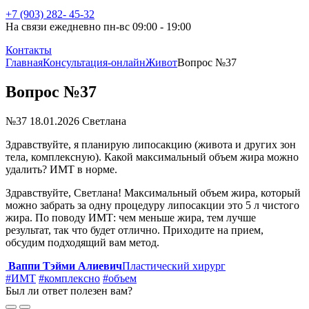
+7 (903) 282- 45-32
На связи ежедневно пн-вс 09:00 - 19:00
Контакты
Главная
Консультация-онлайн
Живот
Вопрос №37
Вопрос №37
№37
18.01.2026
Светлана
Здравствуйте, я планирую липосакцию (живота и других зон
тела, комплексную). Какой максимальный объем жира можно
удалить? ИМТ в норме.
Здравствуйте, Светлана! Максимальный объем жира, который
можно забрать за одну процедуру липосакции это 5 л чистого
жира. По поводу ИМТ: чем меньше жира, тем лучше
результат, так что будет отлично. Приходите на прием,
обсудим подходящий вам метод.
Ваппи Тэйми Алиевич
Пластический хирург
#ИМТ
#комплексно
#объем
Был ли ответ полезен вам?