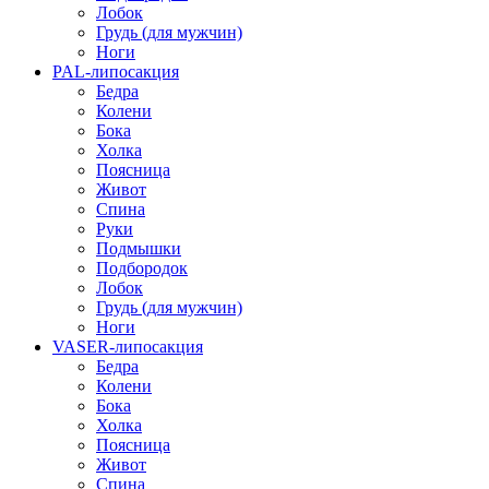
Лобок
Грудь (для мужчин)
Ноги
PAL-липосакция
Бедра
Колени
Бока
Холка
Поясница
Живот
Спина
Руки
Подмышки
Подбородок
Лобок
Грудь (для мужчин)
Ноги
VASER-липосакция
Бедра
Колени
Бока
Холка
Поясница
Живот
Спина