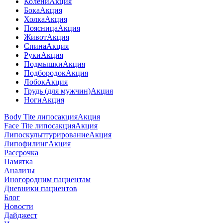
Колени
Акция
Бока
Акция
Холка
Акция
Поясница
Акция
Живот
Акция
Спина
Акция
Руки
Акция
Подмышки
Акция
Подбородок
Акция
Лобок
Акция
Грудь (для мужчин)
Акция
Ноги
Акция
Body Tite липосакция
Акция
Face Tite липосакция
Акция
Липоскульптурирование
Акция
Липофилинг
Акция
Рассрочка
Памятка
Анализы
Иногородним пациентам
Дневники пациентов
Блог
Новости
Дайджест