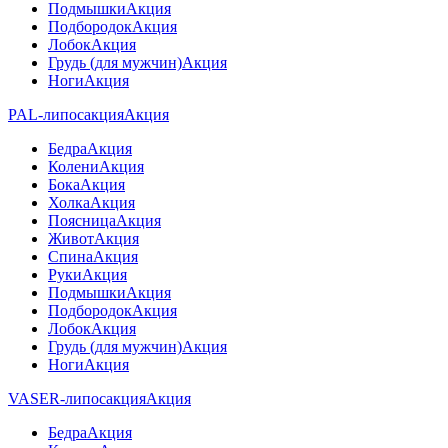
Подмышки
Акция
Подбородок
Акция
Лобок
Акция
Грудь (для мужчин)
Акция
Ноги
Акция
PAL-липосакция
Акция
Бедра
Акция
Колени
Акция
Бока
Акция
Холка
Акция
Поясница
Акция
Живот
Акция
Спина
Акция
Руки
Акция
Подмышки
Акция
Подбородок
Акция
Лобок
Акция
Грудь (для мужчин)
Акция
Ноги
Акция
VASER-липосакция
Акция
Бедра
Акция