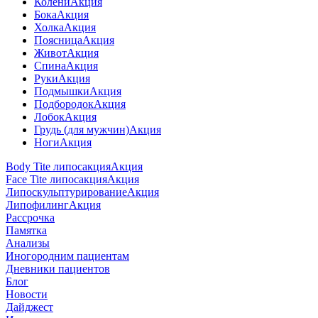
Колени
Акция
Бока
Акция
Холка
Акция
Поясница
Акция
Живот
Акция
Спина
Акция
Руки
Акция
Подмышки
Акция
Подбородок
Акция
Лобок
Акция
Грудь (для мужчин)
Акция
Ноги
Акция
Body Tite липосакция
Акция
Face Tite липосакция
Акция
Липоскульптурирование
Акция
Липофилинг
Акция
Рассрочка
Памятка
Анализы
Иногородним пациентам
Дневники пациентов
Блог
Новости
Дайджест