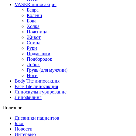
VASER-липосакция
Бедра
Колени
Бока
Холка
Поясница
Живот
Спина
Руки
Подмышки
Подбородок
Лобок
Грудь (для мужчин)
Ноги
Body Tite липосакция
Face Tite липосакция
Липоскульптурирование
Липофилинг
Полезное
Дневники пациентов
Блог
Новости
Интервью