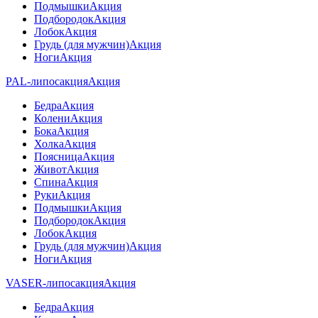
Подмышки
Акция
Подбородок
Акция
Лобок
Акция
Грудь (для мужчин)
Акция
Ноги
Акция
PAL-липосакция
Акция
Бедра
Акция
Колени
Акция
Бока
Акция
Холка
Акция
Поясница
Акция
Живот
Акция
Спина
Акция
Руки
Акция
Подмышки
Акция
Подбородок
Акция
Лобок
Акция
Грудь (для мужчин)
Акция
Ноги
Акция
VASER-липосакция
Акция
Бедра
Акция