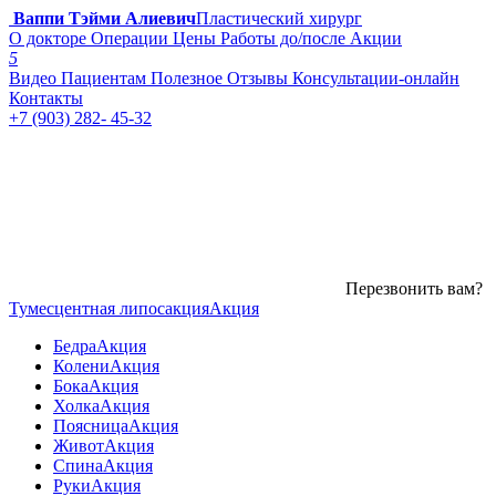
Ваппи Тэйми Алиевич
Пластический хирург
О докторе
Операции
Цены
Работы до/после
Акции
5
Видео
Пациентам
Полезное
Отзывы
Консультации-онлайн
Контакты
+7 (903) 282- 45-32
Перезвонить вам?
Тумесцентная липосакция
Акция
Бедра
Акция
Колени
Акция
Бока
Акция
Холка
Акция
Поясница
Акция
Живот
Акция
Спина
Акция
Руки
Акция