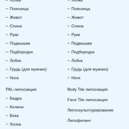
Холка
Холка
Поясница
Поясница
Живот
Живот
Спина
Спина
Руки
Руки
Подмышки
Подмышки
Подбородок
Подбородок
Лобок
Лобок
Грудь (для мужчин)
Грудь (для мужчин)
Ноги
Ноги
PAL-липосакция
Body Tite липосакция
Бедра
Face Tite липосакция
Колени
Липоскульптурирование
Бока
Липофилинг
Холка