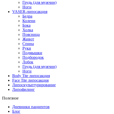
Грудь (для мужчин)
Ноги
VASER-липосакция
Бедра
Колени
Бока
Холка
Поясница
Живот
Спина
Руки
Подмышки
Подбородок
Лобок
Грудь (для мужчин)
Ноги
Body Tite липосакция
Face Tite липосакция
Липоскульптурирование
Липофилинг
Полезное
Дневники пациентов
Блог