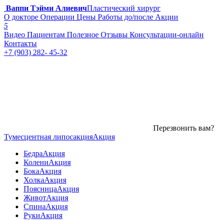
Ваппи Тэйми Алиевич
Пластический хирург
О докторе
Операции
Цены
Работы до/после
Акции
5
Видео
Пациентам
Полезное
Отзывы
Консультации-онлайн
Контакты
+7 (903) 282- 45-32
Перезвонить вам?
Тумесцентная липосакция
Акция
Бедра
Акция
Колени
Акция
Бока
Акция
Холка
Акция
Поясница
Акция
Живот
Акция
Спина
Акция
Руки
Акция