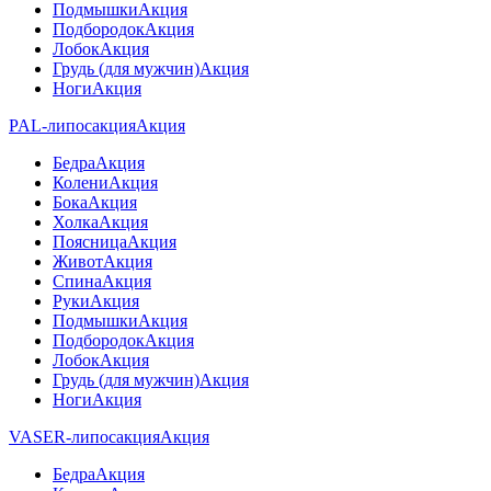
Подмышки
Акция
Подбородок
Акция
Лобок
Акция
Грудь (для мужчин)
Акция
Ноги
Акция
PAL-липосакция
Акция
Бедра
Акция
Колени
Акция
Бока
Акция
Холка
Акция
Поясница
Акция
Живот
Акция
Спина
Акция
Руки
Акция
Подмышки
Акция
Подбородок
Акция
Лобок
Акция
Грудь (для мужчин)
Акция
Ноги
Акция
VASER-липосакция
Акция
Бедра
Акция