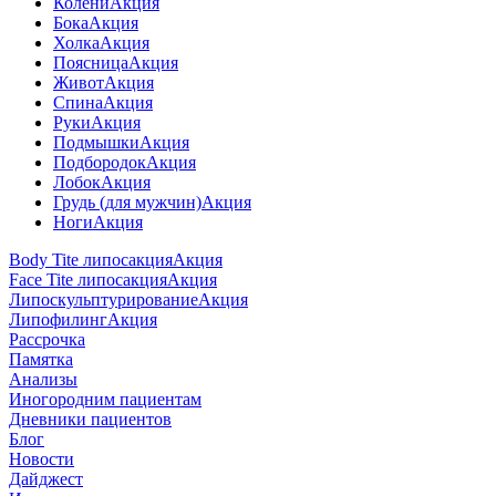
Колени
Акция
Бока
Акция
Холка
Акция
Поясница
Акция
Живот
Акция
Спина
Акция
Руки
Акция
Подмышки
Акция
Подбородок
Акция
Лобок
Акция
Грудь (для мужчин)
Акция
Ноги
Акция
Body Tite липосакция
Акция
Face Tite липосакция
Акция
Липоскульптурирование
Акция
Липофилинг
Акция
Рассрочка
Памятка
Анализы
Иногородним пациентам
Дневники пациентов
Блог
Новости
Дайджест