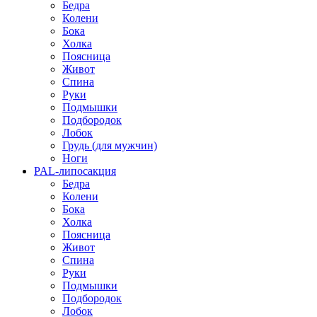
Бедра
Колени
Бока
Холка
Поясница
Живот
Спина
Руки
Подмышки
Подбородок
Лобок
Грудь (для мужчин)
Ноги
PAL-липосакция
Бедра
Колени
Бока
Холка
Поясница
Живот
Спина
Руки
Подмышки
Подбородок
Лобок