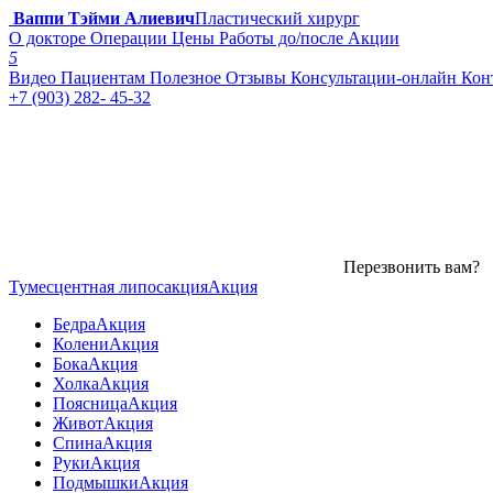
Ваппи Тэйми Алиевич
Пластический хирург
О докторе
Операции
Цены
Работы до/после
Акции
5
Видео
Пациентам
Полезное
Отзывы
Консультации-онлайн
Кон
+7 (903) 282- 45-32
Перезвонить вам?
Тумесцентная липосакция
Акция
Бедра
Акция
Колени
Акция
Бока
Акция
Холка
Акция
Поясница
Акция
Живот
Акция
Спина
Акция
Руки
Акция
Подмышки
Акция