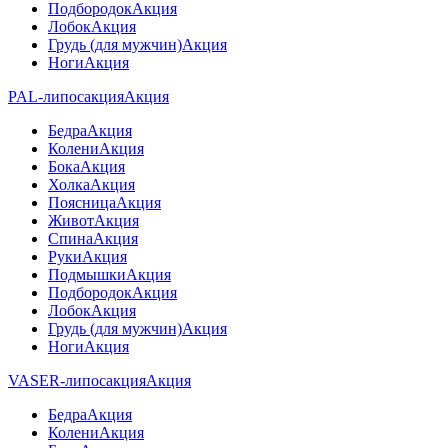
Подбородок
Акция
Лобок
Акция
Грудь (для мужчин)
Акция
Ноги
Акция
PAL-липосакция
Акция
Бедра
Акция
Колени
Акция
Бока
Акция
Холка
Акция
Поясница
Акция
Живот
Акция
Спина
Акция
Руки
Акция
Подмышки
Акция
Подбородок
Акция
Лобок
Акция
Грудь (для мужчин)
Акция
Ноги
Акция
VASER-липосакция
Акция
Бедра
Акция
Колени
Акция