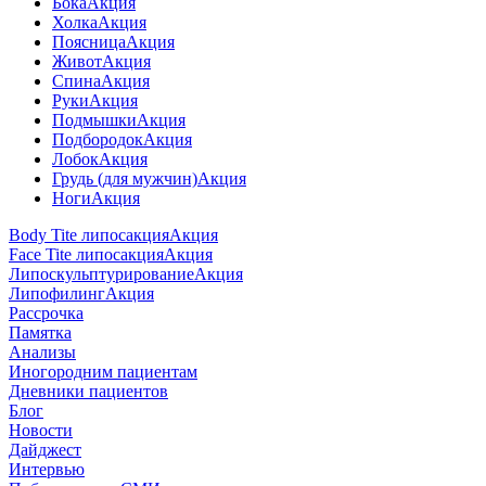
Бока
Акция
Холка
Акция
Поясница
Акция
Живот
Акция
Спина
Акция
Руки
Акция
Подмышки
Акция
Подбородок
Акция
Лобок
Акция
Грудь (для мужчин)
Акция
Ноги
Акция
Body Tite липосакция
Акция
Face Tite липосакция
Акция
Липоскульптурирование
Акция
Липофилинг
Акция
Рассрочка
Памятка
Анализы
Иногородним пациентам
Дневники пациентов
Блог
Новости
Дайджест
Интервью