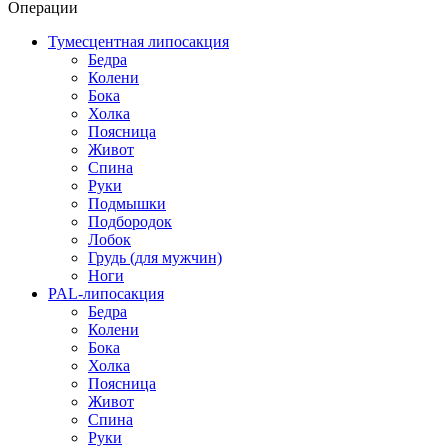
Операции
Тумесцентная липосакция
Бедра
Колени
Бока
Холка
Поясница
Живот
Спина
Руки
Подмышки
Подбородок
Лобок
Грудь (для мужчин)
Ноги
PAL-липосакция
Бедра
Колени
Бока
Холка
Поясница
Живот
Спина
Руки