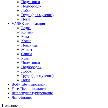
Подмышки
Подбородок
Лобок
Грудь (для мужчин)
Ноги
VASER-липосакция
Бедра
Колени
Бока
Холка
Поясница
Живот
Спина
Руки
Подмышки
Подбородок
Лобок
Грудь (для мужчин)
Ноги
Body Tite липосакция
Face Tite липосакция
Липоскульптурирование
Липофилинг
Полезное