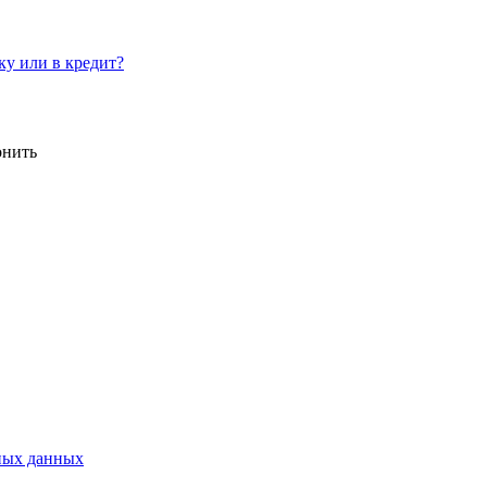
у или в кредит?
онить
ных данных