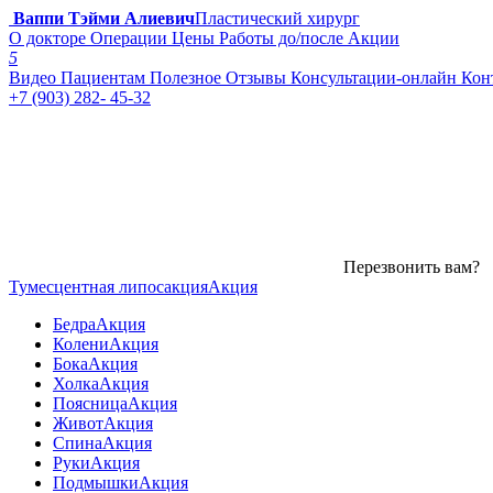
Ваппи Тэйми Алиевич
Пластический хирург
О докторе
Операции
Цены
Работы до/после
Акции
5
Видео
Пациентам
Полезное
Отзывы
Консультации-онлайн
Кон
+7 (903) 282- 45-32
Перезвонить вам?
Тумесцентная липосакция
Акция
Бедра
Акция
Колени
Акция
Бока
Акция
Холка
Акция
Поясница
Акция
Живот
Акция
Спина
Акция
Руки
Акция
Подмышки
Акция