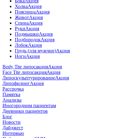
Бока
Акция
Холка
Акция
Поясница
Акция
Живот
Акция
Спина
Акция
Руки
Акция
Подмышки
Акция
Подбородок
Акция
Лобок
Акция
Грудь (для мужчин)
Акция
Ноги
Акция
Body Tite липосакция
Акция
Face Tite липосакция
Акция
Липоскульптурирование
Акция
Липофилинг
Акция
Рассрочка
Памятка
Анализы
Иногородним пациентам
Дневники пациентов
Блог
Новости
Дайджест
Интервью