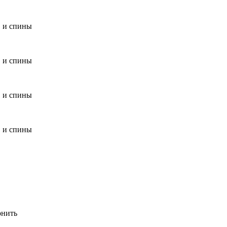
в и спины
в и спины
в и спины
в и спины
онить