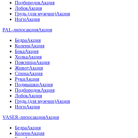
Подбородок
Акция
Лобок
Акция
Грудь (для мужчин)
Акция
Ноги
Акция
PAL-липосакция
Акция
Бедра
Акция
Колени
Акция
Бока
Акция
Холка
Акция
Поясница
Акция
Живот
Акция
Спина
Акция
Руки
Акция
Подмышки
Акция
Подбородок
Акция
Лобок
Акция
Грудь (для мужчин)
Акция
Ноги
Акция
VASER-липосакция
Акция
Бедра
Акция
Колени
Акция